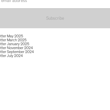
Subscribe
tter May 2025
tter March 2025
tter January 2025
etter November 2024
tter September 2024
tter July 2024