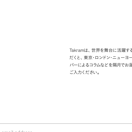
Takram
は
、
世界を舞台に活躍する
だくと
、
東京・ロンドン・ニューヨ
バーによるコラムなどを隔月でお
ご入力ください
。