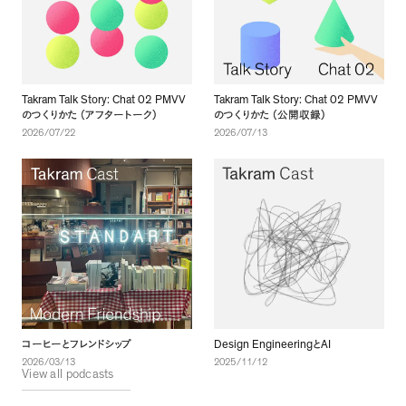
Takram Talk Story: Chat 02 PMVV
Takram Talk Story: Chat 02 PMVV
のつくりかた
（
アフタートーク
）
のつくりかた
（
公開収録
）
2026/07/22
2026/07/13
Design Engineering
AI
コーヒーとフレンドシップ
と
2026/03/13
2025/11/12
View all podcasts