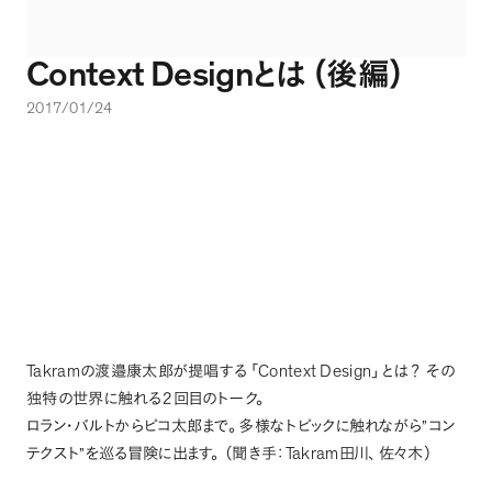
Context Design
とは
（
後編
）
2017/01/24
Takram
Context Design
の渡邉康太郎が提唱する
「
」
とは
？
その
独特の世界に触れる２回目のトーク
。
ロラン・バルトからピコ太郎まで
。
多様なトピックに触れながら”コン
Takram
テクスト”を巡る冒険に出ます
。
（
聞き手：
田川
、
佐々木
）