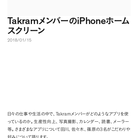
Takram
iPhone
メンバーの
ホーム
スクリーン
2018/01/15
Takram
日々の仕事や生活の中で
、
メンバーがどのようなアプリを使
っているのか
。
生産性向上
、
写真撮影
、
カレンダー
、
読書
、
メーラー
3
等
。
さまざまなアプリについて田川
、
佐々木
、
篠原の
名がこだわりや
好みについて語ります
。