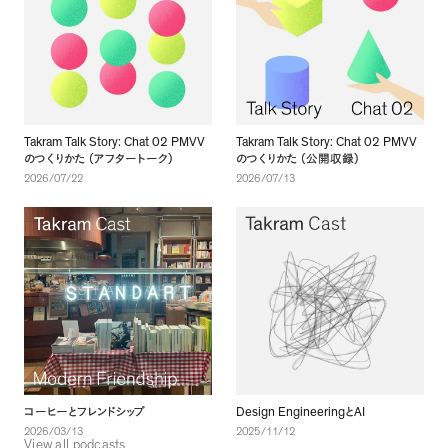
Takram Talk Story: Chat 02 PMVV
Takram Talk Story: Chat 02 PMVV
のつくりかた
（
アフタートーク
）
のつくりかた
（
公開収録
）
2026/07/22
2026/07/13
Design Engineering
AI
コーヒーとフレンドシップ
と
2026/03/13
2025/11/12
View all podcasts