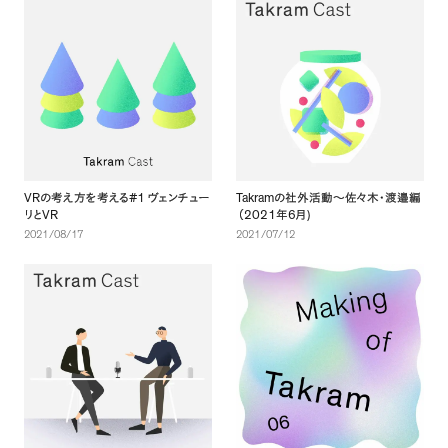
VR
#1
Takram
の考え方を考える
ヴェンチュー
の社外活動〜佐々木・渡邉編
VR
2021
6
)
リと
（
年
月
2021/08/17
2021/07/12