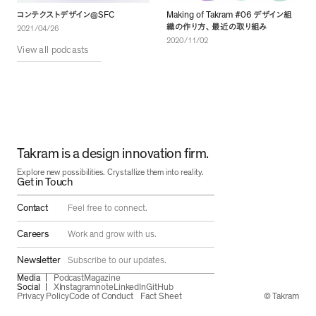
@SFC
Making of Takram #06
コンテクストデザイン
デザイン組
織の作り方
、
最近の取り組み
2021/04/26
2020/11/02
View all podcasts
Takram is a design innovation firm.
Explore new possibilities. Crystallize them into reality.
Get in Touch
Contact
Feel free to connect.
Careers
Work and grow with us.
Newsletter
Subscribe to our updates.
Media
Podcast
Magazine
Social
X
Instagram
note
LinkedIn
GitHub
Privacy Policy
Code of Conduct
Fact Sheet
© Takram