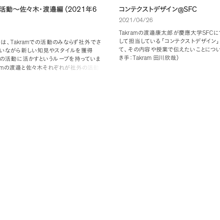
2021
6
@SFC
活動〜佐々木・渡邉編
（
年
コンテクストデザイン
2021/04/26
Takram
SFC
の渡邉康太郎が慶應大学
に
して担当している
「
コンテクストデザイン
」
Takram
ーは
、
での活動のみならず社外でさ
て
、
その内容や授業で伝えたいことについ
いながら新しい知見やスタイルを獲得
Takram
き手：
田川欣哉
）
の活動に活かすというループを持っていま
「
コンテクストデザイン
」
シラバス
am
の渡邉と佐々木それぞれが社外の活動
https://syllabus.sfc.keio.ac.jp/cou
す
。
?locale=ja