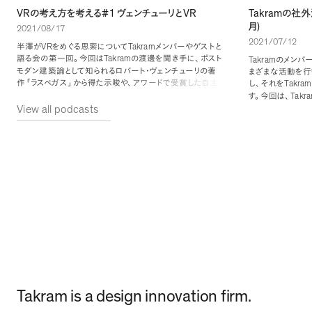
VR
#1
VR
Takram
の考え方を考える
ヴェンチューリと
の社外
)
月
2021/08/17
2021/07/12
VR
Takram
半澤が
をめぐる思索について
メンバーやゲストと
Takram
語る会の第一回
。
今回は
の渡邊を聞き手に
、
ポスト
Takram
のメンバ
モダン建築論として知られるロバート・ヴェンチューリの著
まざまな活動を行
作
「
ラスベガス
」
から得た示唆や
、
アワードで受賞した自主
Takram
し
、
それを
制作作品などについて語ります
。
Takr
す
。
今回は
、
View all podcasts
を紹介していきま
Takram is a design innovation firm.