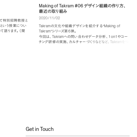
Making of Takram #06
デザイン組織の作り方
、
最近の取り組み
2020/11/02
て特別招聘教授と
という授業につい
Takram
Making of
の文化や組織デザインを紹介する“
て語ります
。
（
聞
Takram
6
”シリーズ第
弾
。
Takram
1on1
今回は
、
への問い合わせデータ分析
、
やコー
Takram
チング研修の実施
、
カルチャーづくりなどなど
、
をつ
rses/2021_46636
Org. Design
くる
の最近の取り組みについて紹介します
。
Get in Touch