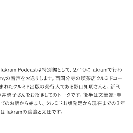
Takram Podcast
2/10
Takram
は特別編として
、
に
で行わ
emy
の音声をお送りします
。
西国分寺の喫茶店クルミドコー
まれたクルミド出版の発行人である影山知明さんと
、
新刊
井暁子さんをお招きしてのトークです
。
後半は文筆家・寺
いてのお話から始まり
、
クルミド出版発足から現在までの３年
Takram
手は
の渡邉と太田です
。