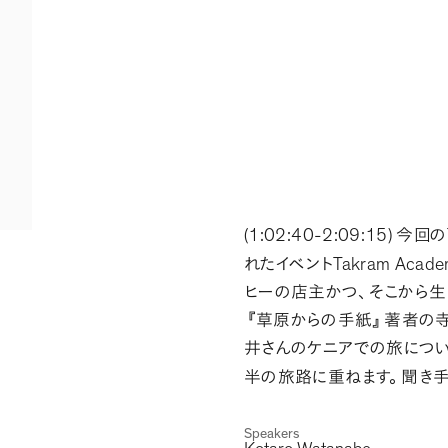
(1:02:40-2:09:15)
今回の
Takram Acad
れたイベント
ヒーの店主かつ
、
そこから生
『
草原からの手紙
』
著者の寺
井さんのケニアでの旅につ
半の旅路に重ねます
。
聞き
Speakers