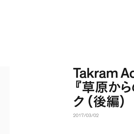
Takram 
『
草原から
ク
（
後編
）
2017/03/02