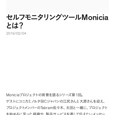
Monicia
セルフモニタリングツール
とは
？
2019/02/04
Monicia
1
プロジェクトの背景を語るシリーズ第
回
。
BIC
ゲストにコニカミノルタ
ジャパンの江尻さんと大原さんを迎え
、
Takram
プロジェクトメンバーの
佐々木
、
太田と一緒に
、
プロジェクト
を始めるに至った経緯や
、
製品サービスを通して伝えたいメッセー