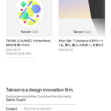
TRUNK
LOUNGE
AnkerWork
After Talk
Lifestance EXPO
（
）
で
：
「
〜つ
M650
を使ってみた
くる
。
買う
。
選ぶ
。
の未来〜
」
を終えて
2023/04/25
2023/06/26
View all podcasts
Takram is a design innovation firm.
Explore new possibilities. Crystallize them into reality.
Get in Touch
Contact
Feel free to connect.