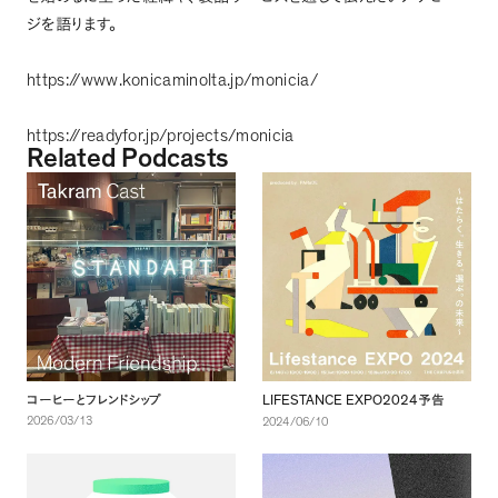
ジを語ります
。
https://www.konicaminolta.jp/monicia/
https://readyfor.jp/projects/monicia
Related Podcasts
LIFESTANCE EXPO2024
コーヒーとフレンドシップ
予告
2026/03/13
2024/06/10