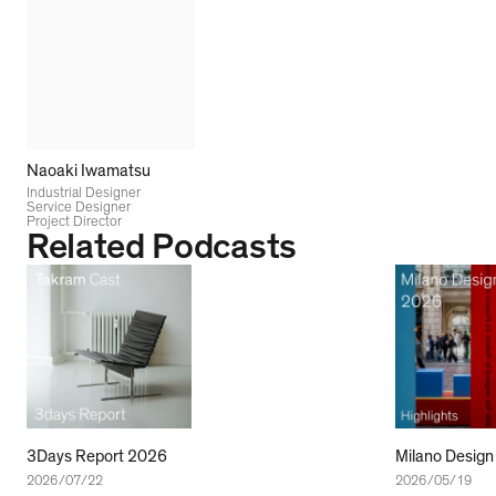
Naoaki Iwamatsu
Industrial Designer
Service Designer
Project Director
Related Podcasts
3Days Report 2026
Milano Design
2026/07/22
2026/05/19