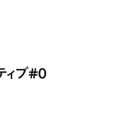
Projects
Expertise
People
Contact
JA
#0
ティブ