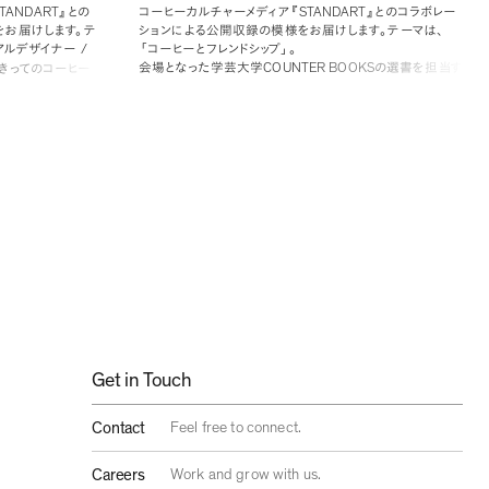
TANDART
STANDART
』
との
コーヒーカルチャーメディア
『
』
とのコラボレー
をお届けします
。
テ
ションによる公開収録の模様をお届けします
。
テーマは
、
/
アルデザイナー
「
コーヒーとフレンドシップ
」
。
COUNTER BOOKS
会場となった学芸大学
の選書を担当す
きってのコーヒー
Takram
るブックディレクター工藤眞平さんと
ストラテジスト
哲学が現れるコー
ト
、
ストーリー
、
体
の佐々木康裕
、
エディター矢野太章で
、
「
現代のフレンドシ
。
ップ
」
について話します
。
コーヒーや本を媒介としたフレンド
シップ
、
知り合い以上友だち未満
、
サプライズチェックインな
ど
、
話題は多岐にわたりました
。
Get in Touch
Contact
Feel free to connect.
Careers
Work and grow with us.