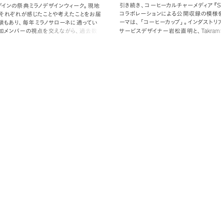
S
引き続き
、
コーヒーカルチャーメディア
『
インの祭典ミラノデザインウィーク
。
現地
コラボレーションによる公開収録の模様
それぞれが感じたことや考えたことをお届
ーマは
、
「
コーヒーカップ
」
。
インダストリ
験もあり
、
毎年ミラノサローネに通ってい
Takram
サービスデザイナー岩松直明と
、
加メンバーの視点を交えながら
、
過去数
ラバー坂川圭祐が
、
コーヒーショップの
ブランドが展示に仕込んだ意図や会場と
ヒーカップとその周辺について
、
プロダク
ントとしての全体の体験などを掘り下げま
験など
、
それぞれの視点から語り合います