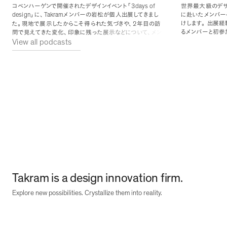
3days of
コペンハーゲンで開催されたデザインイベント
「
世界最大級のデザ
design
Takram
に赴いたメンバー
」
に
、
メンバーの岩松が個人出展してきまし
2
けします
。
出展経
た
。
現地で展示したからこそ得られた気づきや
、
年目の訪
るメンバーと初参
問で見えてきた変化
、
印象に残った展示などについて
、
メン
View all podcasts
年間での変遷
、
各
バー中森と振り返ります
。
https://www.instagram.com/other.circle/
の関わり方
、
イベ
https://www.instagram.com/vaerktoej/
す
。
https://www.instagram.com/ukurant_/
Takram is a design innovation firm.
Explore new possibilities. Crystallize them into reality.