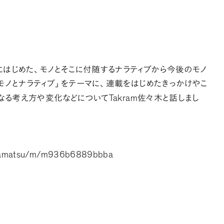
にはじめた
、
モノとそこに付随するナラティブから今後のモノ
モノとナラティブ
」
をテーマに
、
連載をはじめたきっかけやこ
Takram
なる考え方や変化などについて
佐々木と話しまし
iwamatsu/m/m936b6889bbba