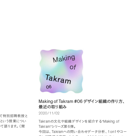
Making of Takram #06
デザイン組織の作り方
、
最近の取り組み
2020/11/02
て特別招聘教授と
という授業につい
Takram
Making of
の文化や組織デザインを紹介する“
て語ります
。
（
聞
Takram
6
”シリーズ第
弾
。
Takram
1on1
今回は
、
への問い合わせデータ分析
、
やコー