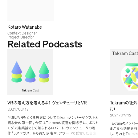
Kotaro Watanabe
Context Designer
Project Director
Related Podcasts
VR
#1
VR
Takram
の考え方を考える
ヴェンチューリと
の社外
)
月
2021/08/17
2021/07/12
VR
Takram
半澤が
をめぐる思索について
メンバーやゲストと
Takram
語る会の第一回
。
今回は
の渡邊を聞き手に
、
ポスト
Takram
のメンバ
モダン建築論として知られるロバート・ヴェンチューリの著
まざまな活動を行
作
「
ラスベガス
」
から得た示唆や
、
アワードで受賞した自主
Takram
し
、
それを