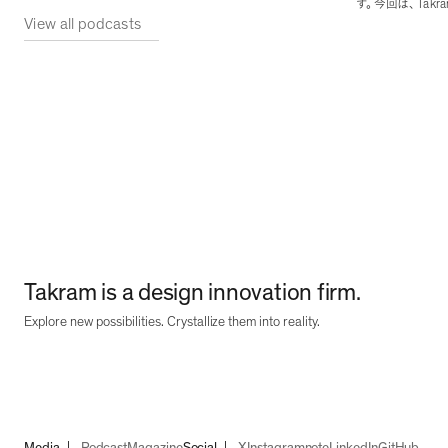
制作作品などについて語ります
。
Takr
す
。
今回は
、
View all podcasts
を紹介していきま
Takram is a design innovation firm.
Explore new possibilities. Crystallize them into reality.
Media
Podcast
Magazine
Social
X
Instagram
note
LinkedIn
GitHub