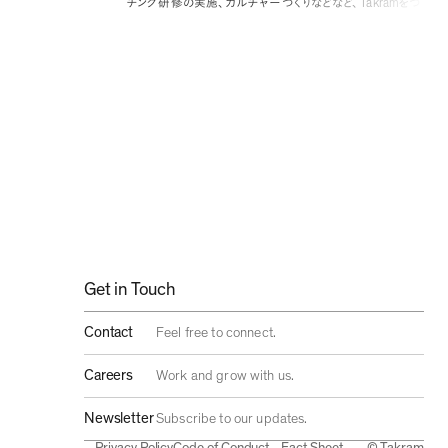
Takram
チング研修の実施
、
カルチャーづくりなどなど
、
をつ
rses/2021_46636
Org. Design
くる
の最近の取り組みについて紹介します
。
Get in Touch
Contact
Feel free to connect.
Careers
Work and grow with us.
Newsletter
Subscribe to our updates.
Privacy Policy
Code of Conduct
Fact Sheet
© Takram