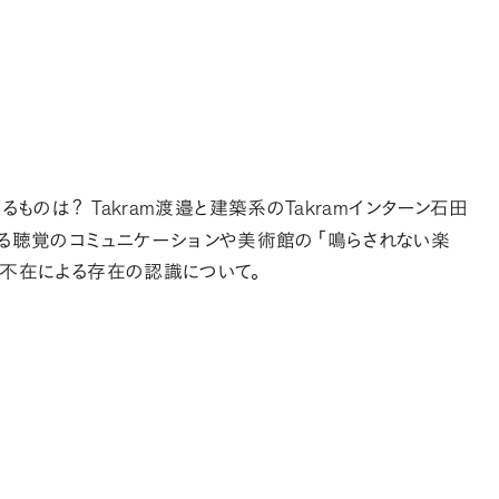
Takram
Takram
あるものは
？
渡邉と建築系の
インターン石田
る聴覚のコミュニケーションや美術館の
「
鳴らされない楽
不在による存在の認識について
。