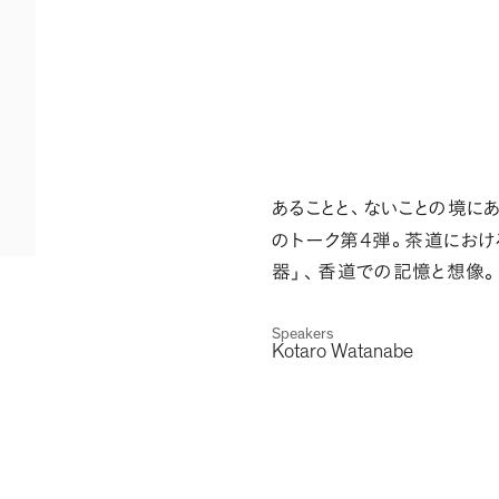
あることと
、
ないことの境に
4
のトーク第
弾
。
茶道におけ
器
」
、
香道での記憶と想像
。
Speakers
Kotaro Watanabe