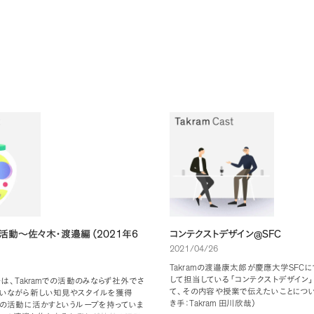
2021
6
@SFC
活動〜佐々木・渡邉編
（
年
コンテクストデザイン
2021/04/26
Takram
SFC
の渡邉康太郎が慶應大学
に
して担当している
「
コンテクストデザイン
」
Takram
ーは
、
での活動のみならず社外でさ
て
、
その内容や授業で伝えたいことについ
いながら新しい知見やスタイルを獲得
Takram
き手：
田川欣哉
）
の活動に活かすというループを持っていま