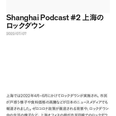
Shanghai Podcast #2
上海の
ロックダウン
2022/07/07
2022
4
~6
上海では
年
月
月にかけてロックダウンが実施され
、
市民
が戸惑う様子や食料価格の高騰などが日本のニュースメディアでも
報道されました
。
ゼロコロナ政策が徹底される背景や
、
ロックダウン
中の生活の様子など
、
上海オフィスの趙が市民目線でのロックダウ