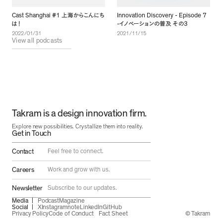
Cast Shanghai #1
Innovation Discovery - Episode 7
上海からこんにち
-
3
は
！
イノベーションの普及
その
2022/01/31
2021/11/15
View all podcasts
Takram is a design innovation firm.
Explore new possibilities. Crystallize them into reality.
Get in Touch
Contact
Feel free to connect.
Careers
Work and grow with us.
Newsletter
Subscribe to our updates.
Media
Podcast
Magazine
Social
X
Instagram
note
LinkedIn
GitHub
Privacy Policy
Code of Conduct
Fact Sheet
© Takram