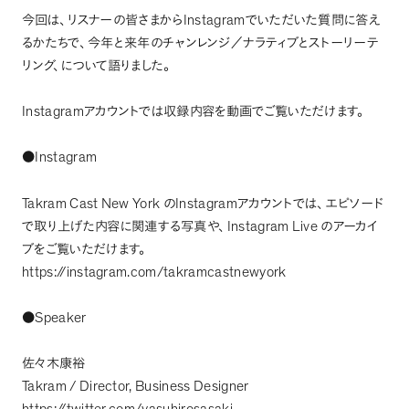
Instagram
今回は
、
リスナーの皆さまから
でいただいた質問に答え
るかたちで
、
今年と来年のチャンレンジ／ナラティブとストーリーテ
リング
、
について語りました
。
Instagram
アカウントでは収録内容を動画でご覧いただけます
。
Instagram
●
Takram Cast New York
Instagram
の
アカウントでは
、
エピソード
Instagram Live
で取り上げた内容に関連する写真や
、
のアーカイ
ブをご覧いただけます
。
https://instagram.com/takramcastnewyork
Speaker
●
佐々木康裕
Takram / Director, Business Designer