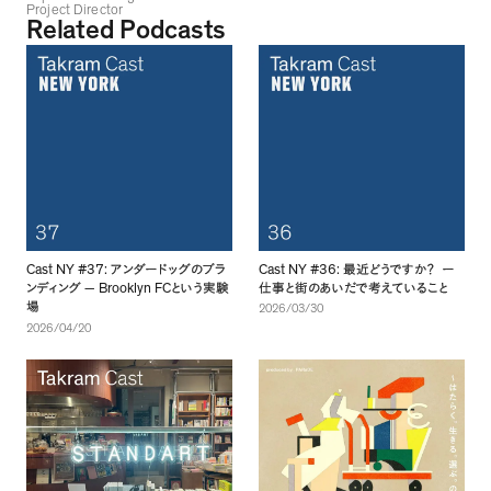
Project Director
Related Podcasts
Cast NY #37:
Cast NY #36:
アンダードッグのブラ
最近どうですか
？
ー
Brooklyn FC
ンディング
—
という実験
仕事と街のあいだで考えていること
場
2026/03/30
2026/04/20