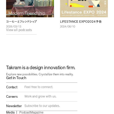
LIFESTANCE EXPO2024
コーヒーとフレンドシップ
予告
2026/03/13
2024/06/10
View all podcasts
Takram is a design innovation firm.
Explore new possibilities. Crystallize them into reality.
Get in Touch
Contact
Feel free to connect.
Careers
Work and grow with us.
Newsletter
Subscribe to our updates.
Media
Podcast
Magazine