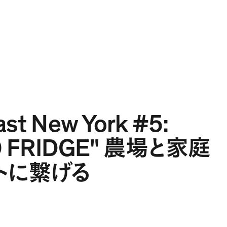
Projects
Expertise
People
Contact
JA
st New York #5:
 FRIDGE"
農場と家庭
トに繋げる