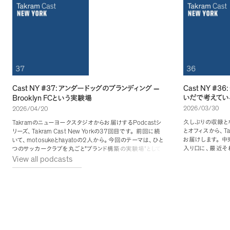
Cast NY #37:
Cast NY #36:
アンダードッグのブランディング
—
Brooklyn FC
いだで考えてい
という実験場
2026/03/30
2026/04/20
久しぶりの収録と
Takram
Podcast
のニューヨークスタジオからお届けする
シ
T
とオフィスから
、
Takram Cast New York
37
リーズ
、
の
回目です
。
前回に続
お届けします
。
中
motosuke
hayato
2
いて
、
と
の
人から
。
今回のテーマは
、
ひと
入り口に
、
最近そ
"
"
つのサッカークラブを丸ごと
ブランド構築の実験場
として
ポーツ
」
を手がか
2023
View all podcasts
読み解くこと
。
題材は
、
年にブルックリンで生まれた
ーの変化について
Brooklyn FC
motosuke
ばかりのサッカークラブ
「
」
。
が地下
る新しい暮らし方
$12
鉄のポスターに引かれ
、
コニーアイランドの野球場まで
アの広がり
。
多様
のチケットで試合を観に行ったところから話が始まります
。
アカルチャー
。
そ
Club Underdog
1
MLS
運営母体の名前は
「
」
。
部の
ではな
がら
、
若い世代の
2
USL
く
部の
を選び
、
女子チームが男子より先にデビュー
都市の外側へひら
し
、
スポンサーには子ども向けミュージアム
、
飲料ブランド
していく動き
。
そ
Liquid Death
〈
〉
、
女性経営者が創業したクラフトビール
めます
。
TALEA
35%
"
〈
〉
が並びます
。
人口の
が外国生まれで
、
名も