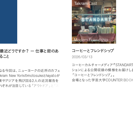
コーヒーとフレンドシップ
最近どうですか
？
ー
仕事と街のあ
ること
2026/03/13
STANDAR
コーヒーカルチャーメディア
『
ションによる公開収録の模様をお届けし
なる今回は
、
ニューヨークの近所のカフェ
「
コーヒーとフレンドシップ
」
。
akram New York
motosuke
hayato
の
と
が
COUNTER BOO
会場となった学芸大学
2
東やアジアを飛び回る
人の近況報告を
Tak
るブックディレクター工藤眞平さんと
れぞれが注目している
「
アウトドア
」
と
「
ス
の佐々木康裕
、
エディター矢野太章で
、
「
りに
、
ニューヨークで起きているカルチャ
ップ
」
について話します
。
コーヒーや本を
話しました
。
自然との距離感を組み替え
シップ
、
知り合い以上友だち未満
、
サプラ
。
サウナやカフェを備えた都市型アウトド
ど
、
話題は多岐にわたりました
。
なコミュニティへとひらかれていくアウトド
して
、
ファッションや音楽
、
食と結びつきな
都市体験として存在感を増すスポーツ
。
かれていく感覚と
、
都市の内側を編み直
の両方から
、
ニューヨークの現在地を見つ