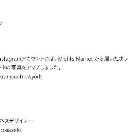
m/
nstagram
Misfits Market
アカウントには
、
から届いたボッ
ットの写真をアップしました
。
akramcastnewyork
ジネスデザイナー
irosasaki