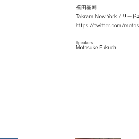
福田基輔
Takram New York /
リード
https://twitter.com/moto
Speakers
Motosuke Fukuda