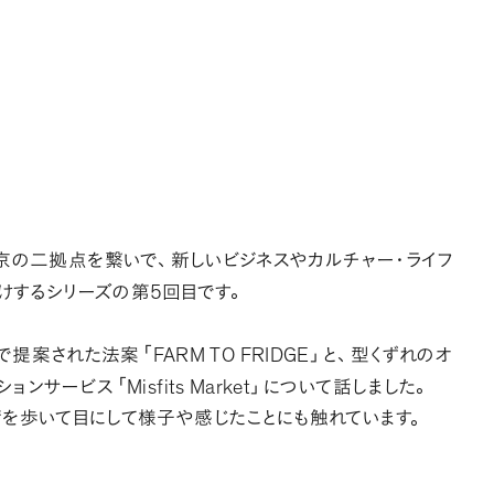
京の二拠点を繋いで
、
新しいビジネスやカルチャー・ライフ
5
けするシリーズの第
回目です
。
FARM TO FRIDGE
で提案された法案
「
」
と
、
型くずれのオ
Misfits Market
ションサービス
「
」
について話しました
。
を歩いて目にして様子や感じたことにも触れています
。