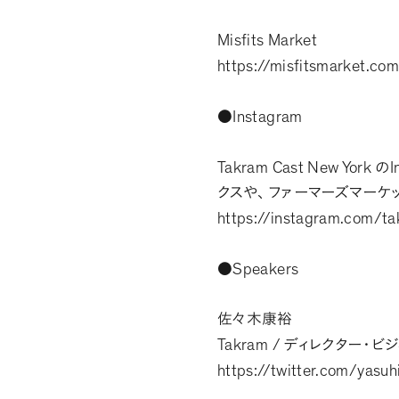
Misfits Market
https://misfitsmarket.co
Instagram
●
Takram Cast New York
I
の
クスや
、
ファーマーズマーケ
https://instagram.com/t
Speakers
●
佐々木康裕
Takram /
ディレクター・ビ
https://twitter.com/yasuh