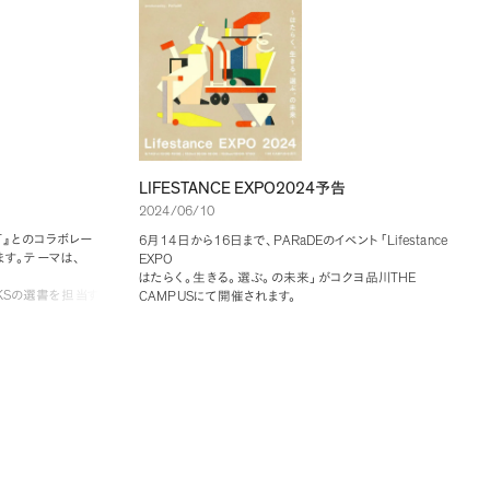
LIFESTANCE EXPO2024
予告
2024/06/10
T
』
とのコラボレー
6
14
16
PARaDE
Lifestance
月
日から
日まで
、
のイベント
「
ます
。
テーマは
、
EXPO
THE
はたらく
。
生きる
。
選ぶ
。
の未来
」
がコクヨ品川
KS
の選書を担当す
CAMPUS
にて開催されます
。
ram
ストラテジスト
トークセッションや
、
企業文化にカジュアルかつ深く触れる
現代のフレンドシ
PARaDE
「
茶話会
」
など
、
イベントの概要について
、
の奈良部
媒介としたフレンド
PARaDE/
さん
、
中川政七商店の野村さんをゲストにお招き
イズチェックインな
して話しました
。
https://join-parade.jp/lifestanceexpo2024/