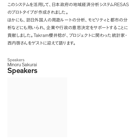
RESAS
このシステムを活用して
、
日本政府の地域経済分析システム
のプロトタイプが作成されました
。
ほかにも
、
訪日外国人の周遊ルートの分析
、
モビリティと都市の分
析などにも用いられ
、
企業や行政の意思決定をサポートすることに
Takram
貢献しました
。
櫻井稔が
、
プロジェクトに関わった統計家・
西内啓さんをゲストに迎えて語ります
。
Speakers
Minoru Sakurai
Speakers