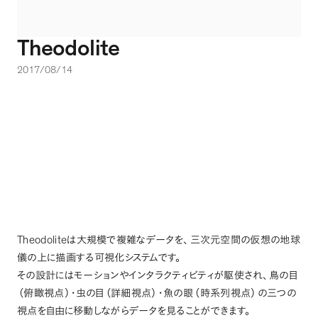
Theodolite
2017/08/14
Theodolite
は大規模で複雑なデータを
、
三次元空間の仮想の地球
儀の上に描画する可視化システムです
。
その設計にはモーションやインタラクティビティが駆使され
、
鳥の目
（
俯瞰視点
）
・虫の目
（
詳細視点
）
・魚の眼
（
時系列視点
）
の三つの
視点を自由に移動しながらデータを見ることができます
。