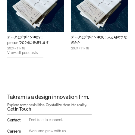
#07 :
#06 :
AI
データとデザイン
データとデザイン
人と
のつな
pmconf2024
に登壇します
ぎかた
2024/11/18
2024/11/18
View all podcasts
Takram is a design innovation firm.
Explore new possibilities. Crystallize them into reality.
Get in Touch
Contact
Feel free to connect.
Careers
Work and grow with us.