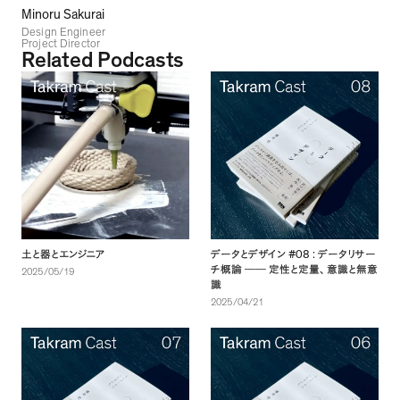
Minoru Sakurai
Design Engineer
Project Director
Related Podcasts
#08 :
土と器とエンジニア
データとデザイン
データリサー
チ概論
──
定性と定量
、
意識と無意
2025/05/19
識
2025/04/21