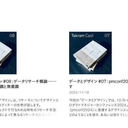
#08 :
#07 : pmconf2
ン
データリサーチ概論
──
データとデザイン
識と無意識
す
2024/11/18
12/5
デザイン
」
は
、
リサーチについてデザインエ
今回の
「
データとデザイン
」
では
、
・
2024
エディターの矢野が話します
。
ロダクトマネジャーカンファレンス
pmconf2024
ェクトで行なわれる特有のリサーチ手法
（
）
に登壇するデザインエ
容によって異なるリサーチのスコープ
、
リサ
どのようなことを話す
、
あるいは話そうと
らず頭に留めておくべきマインドセット
、
て
、
公開作戦会議のていで収録していま
としてしまいがちな点などについて解説し
の多くはプロダクトマネジャーですが
、
デ