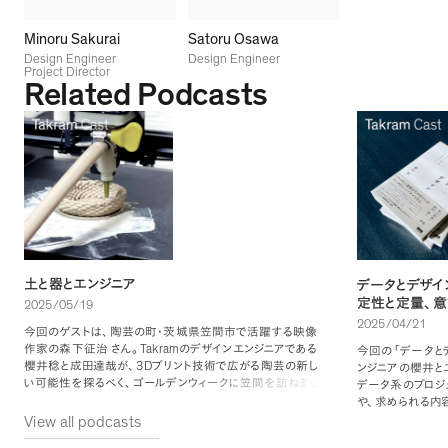
Minoru Sakurai
Satoru Osawa
Design Engineer
Design Engineer
Project Director
Related Podcasts
土と器とエンジニア
データとデザイ
定性と定量
、
意
2025/05/19
2025/04/21
今回のゲストは
、
陶芸の町・茨城県笠間市で活躍する映像
Takram
作家の森下征治
さん
。
のデザインエンジニアである
今回の
「
データと
3D
櫻井稔と成田達哉が
、
プリント技術で広がる陶芸の新し
ンジニアの櫻井と
い可能性を探るべく
、
ゴールデンウィークに笠間を訪ねまし
データ系のプロジ
た
。
伝統と最先端テクノロジーが交わる現場で見えてきた
や
、
求められる内
「
陶芸の未来
」
について
、
３人で語り合います
。
ーチ領域にかかわ
View all podcasts
そして意外に見落