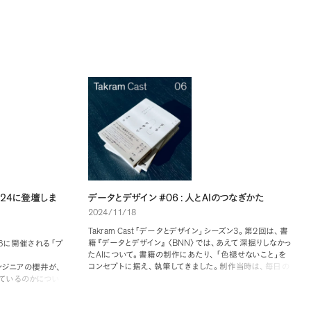
024
#06 :
AI
に登壇しま
データとデザイン
人と
のつなぎかた
2024/11/18
Takram Cast
3
2
「
データとデザイン
」
シーズン
。
第
回は
、
書
BNN
6
籍
『
データとデザイン
』
〈
〉
では
、
あえて深掘りしなかっ
に開催される
「
プ
AI
た
について
。
書籍の制作にあたり
、
「
色褪せないこと
」
を
」
コンセプトに据え
、
執筆してきました
。
制作当時は
、
毎日の
ンジニアの櫻井が
、
AI
ように生成
のニュースが行き交い
、
どこをベンチマークに
しているのかについ
書き進めていけばいいかを見定めるのが難しい状況でし
す
。
オーディエンス
た
。
今回はタイムリーに語れるメディアの特性を活かして
、
ータとデザイン
、
人