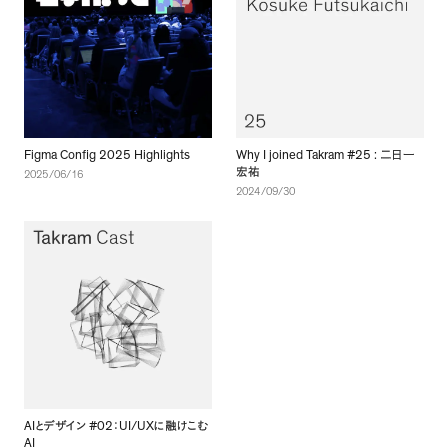
Figma Config 2025 Highlights
Why I joined Takram #25 :
二日一
宏祐
2025/06/16
2024/09/30
AI
#02
UI/UX
とデザイン
：
に融けこむ
AI