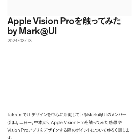
Apple Vision Pro
を触ってみた
by Mark@UI
2024/03/18
Takram
UI
Mark@UI
で
デザインを中心に活動している
のメンバー
(
,
,
)
Apple Vision Pro
出口
二日一
中本
が
、
を触ってみた感想や
Vision Pro
アプリをデザインする際のポイントについてゆるく話しま
す
。