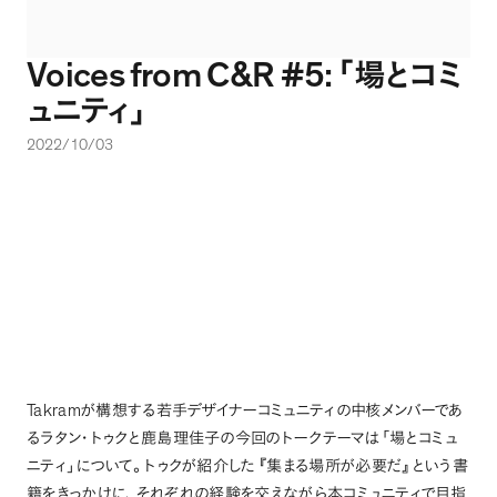
Voices from C&R #5:
「
場とコミ
ュニティ
」
2022/10/03
Takram
が構想する若手デザイナーコミュニティの中核メンバーであ
るラタン・トゥクと鹿島理佳子の今回のトークテーマは
「
場とコミュ
ニティ
」
について
。
トゥクが紹介した
『
集まる場所が必要だ
』
という書
籍をきっかけに
、
それぞれの経験を交えながら本コミュニティで目指