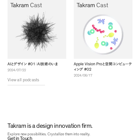
AI
#01
AI
Apple Vision Pro
とデザイン
：
技術のいま
と空間コンピューテ
#02
ィング
2024/07/22
2024/06/17
View all podcasts
Takram is a design innovation firm.
Explore new possibilities. Crystallize them into reality.
Get in Touch