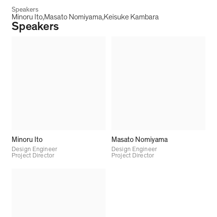
Speakers
Minoru Ito
Masato Nomiyama
Keisuke Kambara
Speakers
Minoru Ito
Masato Nomiyama
Design Engineer
Design Engineer
Project Director
Project Director