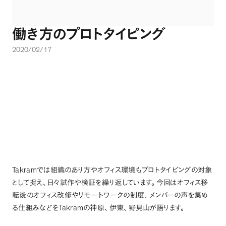
働き方のプロトタイピング
2020/02/17
Takram
では組織のあり方やオフィス環境もプロトタイピングの対象
として捉え
、
日々試作や検証を繰り返しています
。
今回はオフィス移
転後のオフィス改修やリモートワークの制度
、
メンバーの声を集め
Takram
る仕組みなどを
の神原
、
伊東
、
野見山が語ります
。