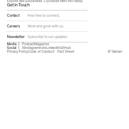
Explore new possibilities. Crystallize them into reality.
Get in Touch
Contact
Feel free to connect.
Careers
Work and grow with us.
Newsletter
Subscribe to our updates.
Media
Podcast
Magazine
Social
X
Instagram
note
LinkedIn
GitHub
Privacy Policy
Code of Conduct
Fact Sheet
© Takram