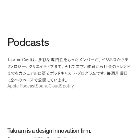
Podcasts
Takram Cast
は
、
多彩な専門性をもったメンバーが
、
ビジネスからテ
クノロジー
、
クリエイティブまで
、
そして文学
、
教育から社会のトレンド
までをカジュアルに語るポッドキャスト・プログラムです
。
毎週月曜日
2
に
本のペースで公開しています
。
Apple Podcast
SoundCloud
Spotify
Takram is a design innovation firm.