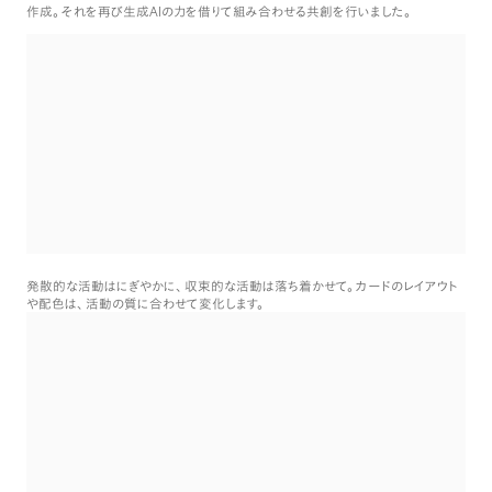
AI
作成
。
それを再び生成
の力を借りて組み合わせる共創を行いました
。
発散的な活動はにぎやかに
、
収束的な活動は落ち着かせて
。
カードのレイアウト
や配色は
、
活動の質に合わせて変化します
。