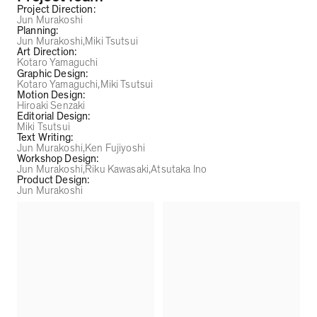
Project Direction
:
Jun Murakoshi
Planning
:
Jun Murakoshi
Miki Tsutsui
Art Direction
:
Kotaro Yamaguchi
Graphic Design
:
Kotaro Yamaguchi
Miki Tsutsui
Motion Design
:
Hiroaki Senzaki
Editorial Design
:
Miki Tsutsui
Text Writing
:
Jun Murakoshi
Ken Fujiyoshi
Workshop Design
:
Jun Murakoshi
Riku Kawasaki
Atsutaka Ino
Product Design
:
Jun Murakoshi