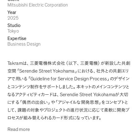
Mitsubishi Electric Corporation
Year
2025
Studio
Tokyo
Expertise
Business Design
Takram
は
、
三菱電機株式会社
（
以下
、
三菱電機
）
が新設した共創
Serendie Street Yokohama
空間
「
」
における
、
社外との共創エリ
Guideline for Service Design Process
アで用いる
「
」
のデザイン
とコンテンツ制作をサポートしました
。
本キットのメインコンテンツと
Serendie Street Yokohama
なるアクティビティカードは
、
が大切
にする
「
偶然の出会い
」
や
「
アジャイルな開発思想
」
をコンセプトと
して
、
課題の対象やプロジェクトの進行状況に応じて柔軟に開発プ
ロセスが組み替えられるカード形式になっています
。
Read more