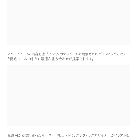
AI
アクティビティの内容を生成
に入力すると
、
予め用意されたグラフィックアセット
と配色ルールの中から最適な組み合わせが提案されます
。
AI
生成
から提案されたキーワードをヒントに
、
グラフィックデザイナーがイラストを