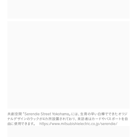
Serendie Street Yokohama
共創空間
「
」
には
、
生育の早い白樺でできたオリジ
4
ナルデザインのラックが
カ所設置されており
、
来訪者はカードやパスポートを自
https://www.mitsubishielectric.co.jp/serendie/
由に使用できます
。