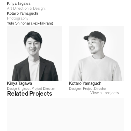
Kinya Tagawa
Art Direction & Design:
Kotaro Yamaguchi
Photography:
Yuki Shinohara (ex-Takram)
Kinya Tagawa
Kotaro Yamaguchi
Design Engineer, Project Director
Designer, Project Director
Related Projects
View all projects