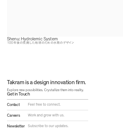
Shenu: Hydrolemic System
100
年後の荒廃した地球のための水筒のデザイン
Takram is a design innovation firm.
Explore new possibilities. Crystallize them into reality.
Get in Touch
Contact
Feel free to connect.
Careers
Work and grow with us.
Newsletter
Subscribe to our updates.