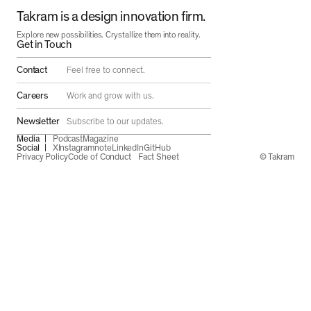
Takram is a design innovation firm.
Explore new possibilities. Crystallize them into reality.
Get in Touch
Contact
Feel free to connect.
Careers
Work and grow with us.
Newsletter
Subscribe to our updates.
Media
Podcast
Magazine
Social
X
Instagram
note
LinkedIn
GitHub
Privacy Policy
Code of Conduct
Fact Sheet
© Takram