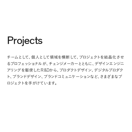
Projects
チームとして
、
個人として領域を横断して
、
プロジェクトを結晶化させ
るプロフェッショナルが
、
チェンジメーカーとともに
、
デザインエンジニ
R&D
アリングを駆使した
から
、
プロダクトデザイン
、
デジタルプロダク
ト
、
ブランドデザイン
、
ブランドコミュニケーションなど
、
さまざまなプ
ロジェクトを手がけています
。