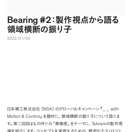
Bearing #2
：製作視点から語る
領域横断の振り子
2022/01/03
NSK
__ with
日本精工株式会社
（
）
のグローバルキャンペーン
『
Motion & Control
』
を題材に
、
領域横断の振り子について語りま
Takram
す
。
第二回目はもの作りの
「
解像度
」
をテーマに
、
の製作現
場を紹介します
。
コンセプトを実現するための
、
緻密なテクノロジと
、