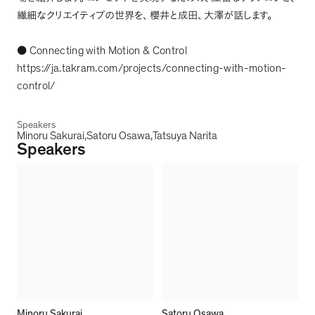
繊細なクリエイティブの世界を
、
櫻井と成田
、
大澤が話します
。
Connecting with Motion & Control
●
https://ja.takram.com/projects/connecting-with-motion-
control/
Speakers
Minoru Sakurai
Satoru Osawa
Tatsuya Narita
Speakers
Minoru Sakurai
Satoru Osawa