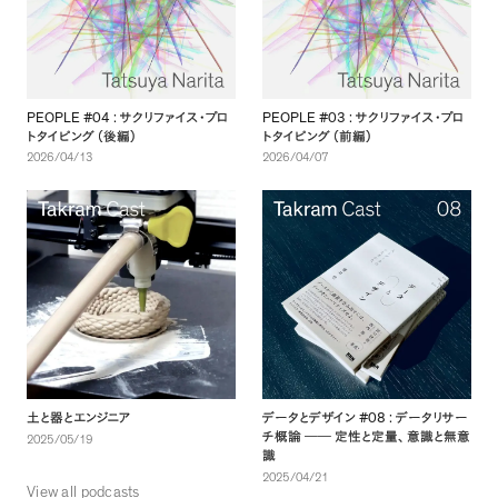
PEOPLE #04 :
PEOPLE #03 :
サクリファイス・プロ
サクリファイス・プロ
トタイピング
（
後編
）
トタイピング
（
前編
）
2026/04/13
2026/04/07
#08 :
土と器とエンジニア
データとデザイン
データリサー
チ概論
──
定性と定量
、
意識と無意
2025/05/19
識
2025/04/21
View all podcasts