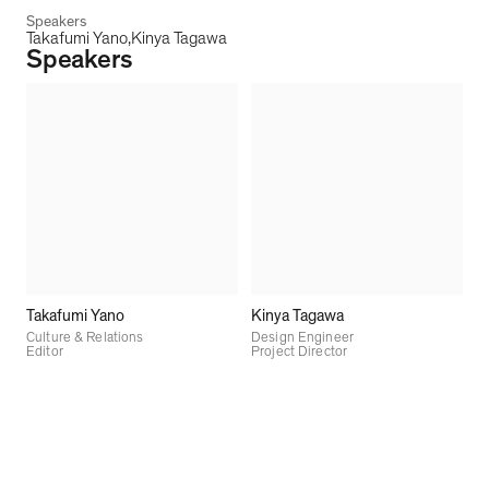
Speakers
Takafumi Yano
Kinya Tagawa
Speakers
Takafumi Yano
Kinya Tagawa
Culture & Relations
Design Engineer
Editor
Project Director