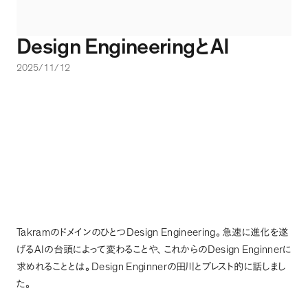
Design Engineering
AI
と
2025/11/12
Takram
Design Engineering
のドメインのひとつ
。
急速に進化を遂
AI
Design Enginner
げる
の台頭によって変わることや
、
これからの
に
Design Enginner
求めれることとは
。
の田川とブレスト的に話しまし
た
。