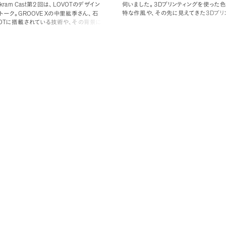
3D
kram Cast
2
LOVOT
伺いました
。
プリンティングを使った
第
回は
、
のデザイン
3D
GROOVE X
特な作風や
、
その先に見えてきた
プリ
トーク
。
の中里紘季さん
、
石
OT
のユニークさ
、
そして今週から開催され
に搭載されている技術や
、
その背景に
についてもお聞きしました
。
制などについてうかがいました
。
●
ゲストのご紹介
積彩
https://sekisai.com/
●
展覧会のご紹介
PLAYFUL COLORS
202
積彩
個展
「
」
：
2022/6/30
（
木
）
https://yugen-gallery.com/ja/exhibitio
playfulcolors/