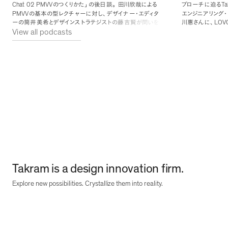
Chat 02 PMVV
Ta
のつくりかた
」
の後日談
。
田川欣哉による
プローチに迫る
PMVV
の基本の型レクチャーに対し
、
デザイナー・エディタ
エンジニアリング・
LOV
ーの筒井美希とデザインストラテジストの藤吉賢が問いを
川惠さんに
、
View all podcasts
重ねながら
、
実際のプロジェクトで型をどう使ってきたかを
ある想い
、
開発体
CEO
掘り下げています
。
自身に理念を書いてもらったときの
エピソードや
、
エグゼクティブインタビューでの一幕など
、
現
Takram
場で積み重ねてきた具体的な話や
、
自身の組織内
活用についても語られています
。
Takram is a design innovation firm.
Explore new possibilities. Crystallize them into reality.