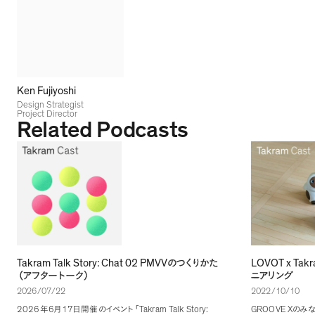
Ken Fujiyoshi
Design Strategist
Project Director
Related Podcasts
Takram Talk Story: Chat 02 PMVV
LOVOT x Tak
のつくりかた
（
アフタートーク
）
ニアリング
2026/07/22
2022/10/10
2026
6
17
Takram Talk Story:
GROOVE X
年
月
日開催のイベント
「
のみな