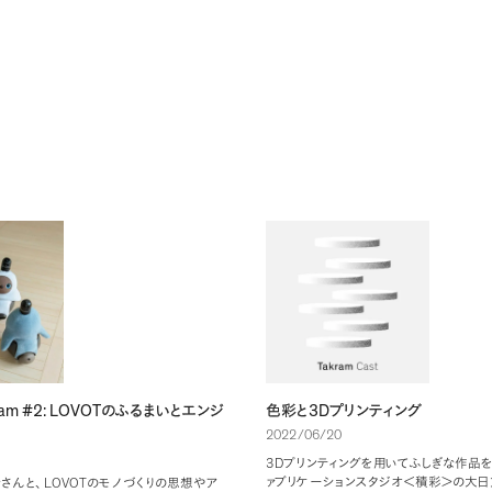
ram #2: LOVOT
3D
のふるまいとエンジ
色彩と
プリンティング
2022/06/20
3D
プリンティングを用いてふしぎな作品を
<
>
LOVOT
ァブリケーションスタジオ
積彩
の大日
さんと
、
のモノづくりの思想やア