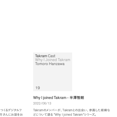
Why I joined Takram -
半澤智朗
2022/06/13
Takram
Takram
つくるデジタルフ
のメンバーが
、
との出会い
、
参画した経緯な
"Why I joined Takram"
方さんにお話をお
どについて語る
シリーズ
。