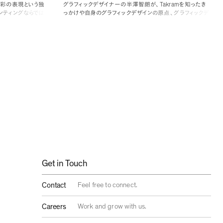
Takram
色彩の表現という独
グラフィックデザイナーの半澤智朗が
、
を知ったき
ンティングならでは
っかけや自身のグラフィックデザインの原点
、
グラフィックデ
XR
ザインと
技術の接点などについて語ります
。
ている積彩の個展
2/6/25
~
（
土
）
n/sekisai-
Get in Touch
Contact
Feel free to connect.
Careers
Work and grow with us.