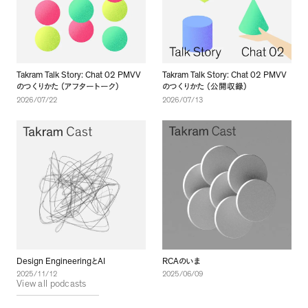
Takram Talk Story: Chat 02 PMVV
Takram Talk Story: Chat 02 PMVV
のつくりかた
（
アフタートーク
）
のつくりかた
（
公開収録
）
2026/07/22
2026/07/13
Design Engineering
AI
RCA
と
のいま
2025/11/12
2025/06/09
View all podcasts