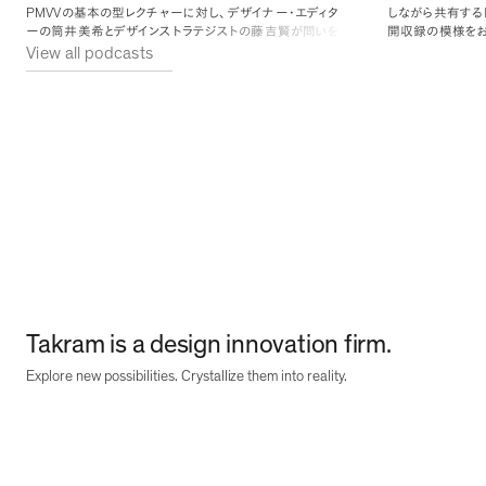
PMVV
しながら共有する
の基本の型レクチャーに対し
、
デザイナー・エディタ
開収録の模様をお
ーの筒井美希とデザインストラテジストの藤吉賢が問いを
View all podcasts
重ねながら
、
実際のプロジェクトで型をどう使ってきたかを
アの田川欣哉によ
CEO
掘り下げています
。
自身に理念を書いてもらったときの
本でも採用市場
エピソードや
、
エグゼクティブインタビューでの一幕など
、
現
り
、
株式市場をは
Takram
/
場で積み重ねてきた具体的な話や
、
自身の組織内
ーパス
ミッショ
活用についても語られています
。
経営の中核を占め
値観を社外へ発信
く人たちにとって
示す
「
北極星
」
と
PMVV
て
、
の本来
ません
。
そこで本
チャーを行いまし
Takram is a design innovation firm.
Explore new possibilities. Crystallize them into reality.