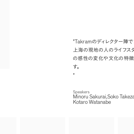
"Takram
のディレクター陣
上海の現地の人のライフス
の感性の変化や文化の特
す
。
"
Speakers
Minoru Sakurai
Soko Takez
Kotaro Watanabe