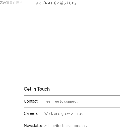
KS
の選書を担当す
川とブレスト的に話しました
。
ram
ストラテジスト
現代のフレンドシ
媒介としたフレンド
イズチェックインな
Get in Touch
Contact
Feel free to connect.
Careers
Work and grow with us.
Newsletter
Subscribe to our updates.