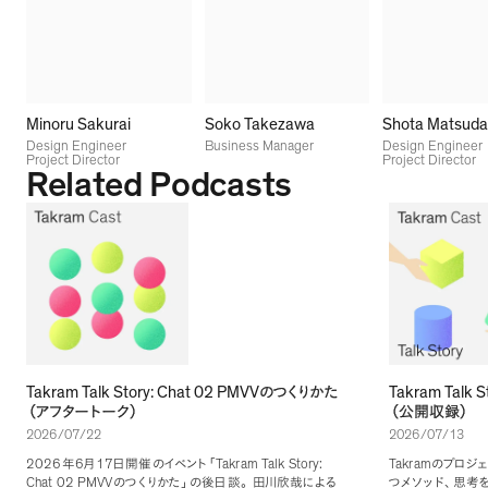
Minoru Sakurai
Soko Takezawa
Shota Matsuda
Design Engineer
Business Manager
Design Engineer
Project Director
Project Director
Related Podcasts
Takram Talk Story: Chat 02 PMVV
Takram Talk S
のつくりかた
（
アフタートーク
）
（
公開収録
）
2026/07/22
2026/07/13
2026
6
17
Takram Talk Story:
Takram
年
月
日開催のイベント
「
のプロジ
Chat 02 PMVV
のつくりかた
」
の後日談
。
田川欣哉による
つメソッド
、
思考