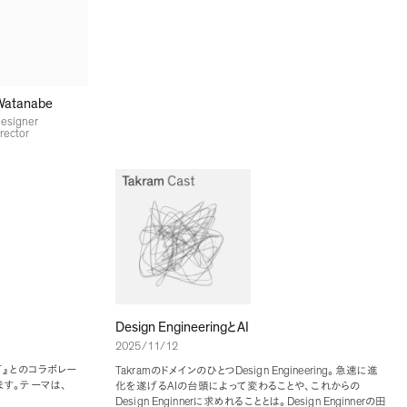
Watanabe
esigner
rector
Design Engineering
AI
と
2025/11/12
T
』
とのコラボレー
Takram
Design Engineering
のドメインのひとつ
。
急速に進
ます
。
テーマは
、
AI
化を遂げる
の台頭によって変わることや
、
これからの
Design Enginner
Design Enginner
に求めれることとは
。
の田