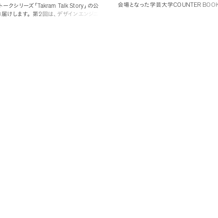
COUNTER BOO
会場となった学芸大学
Takram Talk Story
トークシリーズ
「
」
の公
Tak
るブックディレクター工藤眞平さんと
2
届けします
。
第
回は
、
デザインエンジニ
の佐々木康裕
、
エディター矢野太章で
、
「
PMVV
る
「
のつくりかた
」
です
。
​近年
、
日
ップ
」
について話します
。
コーヒーや本を
の流動化や人的資本経営への関心の高ま
シップ
、
知り合い以上友だち未満
、
サプラ
じめとする社会との対話の重要性から
、
パ
ど
、
話題は多岐にわたりました
。
/
/
PMVV
ン
ビジョン
バリュー
（
）
は企業
PMVV
るようになりました
。
は
、
企業の価
し共感を得るためだけでなく
、
社内で働
の意思決定の指針であり
、
共に働く理由を
しての役割を果たします
。
しかし実情とし
のあり方についてはまだ誤解も少なくあり
イベントでは
、
基本の型を知るためのレク
た
。