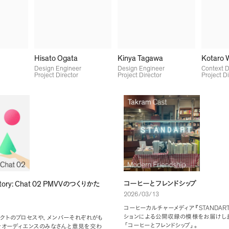
Hisato Ogata
Kinya Tagawa
Kotaro 
Design Engineer
Design Engineer
Context D
Project Director
Project Director
Project Di
tory: Chat 02 PMVV
コーヒーとフレンドシップ
のつくりかた
2026/03/13
STANDAR
コーヒーカルチャーメディア
『
ションによる公開収録の模様をお届けし
ェクトのプロセスや
、
メンバーそれぞれがも
「
コーヒーとフレンドシップ
」
。
をオーディエンスのみなさんと意見を交わ