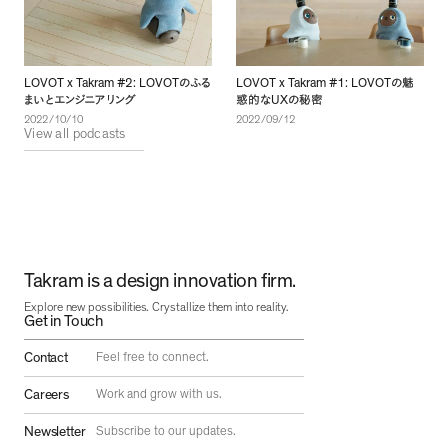
LOVOT x Takram #2: LOVOT
LOVOT x Takram #1: LOVOT
のふる
の魅
UX
まいとエンジニアリング
惑的な
の秘密
2022/10/10
2022/09/12
View all podcasts
Takram is a design innovation firm.
Explore new possibilities. Crystallize them into reality.
Get in Touch
Contact
Feel free to connect.
Careers
Work and grow with us.
Newsletter
Subscribe to our updates.