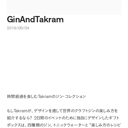
GinAndTakram
2019/06/04
Takram
時間経過を楽しむ
のジン・コレクション
Takram
もし
が
、
デザインを通して世界のクラフトジンの楽しみ方を
2
紹介するなら
？
日間のイベントのために独自にデザインしたギフト
ボックスは
、
四種類のジン
、
トニックウォーターと
「
楽しみ方のレシピ