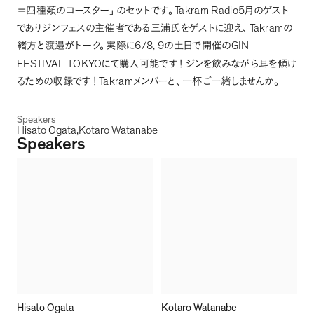
Takram Radio5
＝四種類のコースター
」
のセットです
。
月のゲスト
Takram
でありジンフェスの主催者である三浦氏をゲストに迎え
、
の
6/8, 9
GIN
緒方と渡邉がトーク
。
実際に
の土日で開催の
FESTIVAL TOKYO
にて購入可能です
！
ジンを飲みながら耳を傾け
Takram
るための収録です
！
メンバーと
、
一杯ご一緒しませんか
。
Speakers
Hisato Ogata
Kotaro Watanabe
Speakers
Hisato Ogata
Kotaro Watanabe