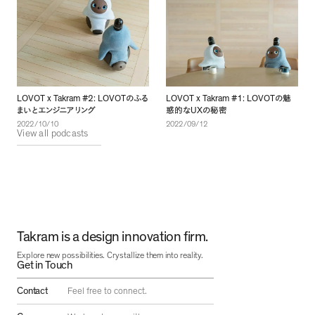
LOVOT x Takram #2: LOVOT
LOVOT x Takram #1: LOVOT
のふる
の魅
UX
まいとエンジニアリング
惑的な
の秘密
2022/10/10
2022/09/12
View all podcasts
Takram is a design innovation firm.
Explore new possibilities. Crystallize them into reality.
Get in Touch
Contact
Feel free to connect.