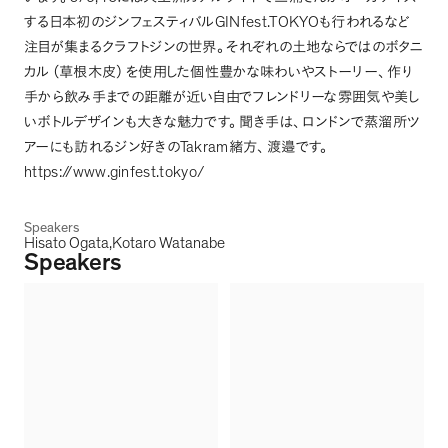
GINfest.TOKYO
する日本初のジンフェスティバル
も行われるなど
注目が集まるクラフトジンの世界
。
それぞれの土地ならではのボタニ
カル
（
草根木皮
）
を使用した個性豊かな味わいやストーリー
、
作り
手から飲み手までの距離が近い自由でフレンドリーな雰囲気や美し
いボトルデザインも大きな魅力です
。
聞き手は
、
ロンドンで蒸溜所ツ
Takram
アーにも訪れるジン好きの
緒方
、
渡邉です
。
https://www.ginfest.tokyo/
Speakers
Hisato Ogata
Kotaro Watanabe
Speakers