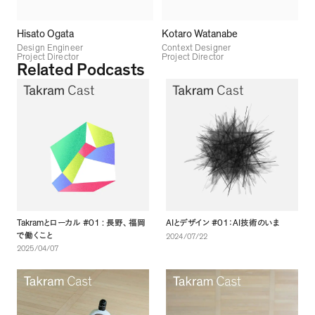
Hisato Ogata
Kotaro Watanabe
Design Engineer
Context Designer
Project Director
Project Director
Related Podcasts
Takram
#01 :
AI
#01
AI
とローカル
長野
、
福岡
とデザイン
：
技術のいま
で働くこと
2024/07/22
2025/04/07