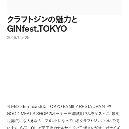
クラフトジンの魅力と
GINfest.TOKYO
2018/05/28
Takramcast
TOKYO FAMILY RESTAURANT
今回の
は
、
や
GOOD MEALS SHOP
のオーナー三浦武明さんをゲストに
、
最近
世界的にも大きなムーブメントになっているクラフトジンについて伺
6/9,10
います
。
には天王洲カナルサイドで三浦さんがオーガナイズ