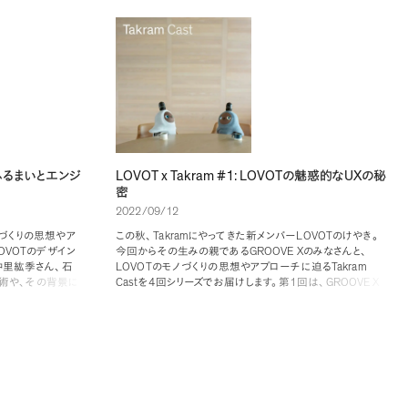
LOVOT x Takram #1: LOVOT
UX
ふるまいとエンジ
の魅惑的な
の秘
密
2022/09/12
Takram
LOVOT
づくりの思想やア
この秋
、
にやってきた新メンバー
のけやき
。
OVOT
GROOVE X
のデザイン
今回からその生みの親である
のみなさんと
、
LOVOT
Takram
中里紘季さん
、
石
のモノづくりの思想やアプローチに迫る
Cast
4
1
GROOVE X
術や
、
その背景に
を
回シリーズでお届けします
。
第
回は
、
CDO
UI/UX
ました
。
の
根津孝太さんと
デザイナー南地秀哉さんをゲ
Takram
LOVOT
ストにお迎えし
、
メンバーと
との出会い
、
LOVOT
UX
がもたらす魅力的な
の秘密
、
そしてそれを創り上
げるデザインエンジニアリングのプロセスについて語り合い
ました
。