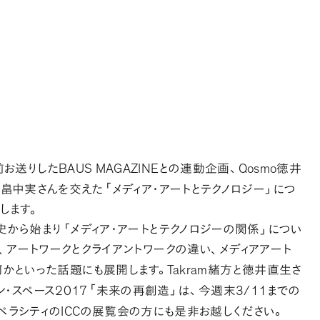
BAUS MAGAZINE
Qosmo
前お送りした
との連動企画
、
徳井
畠中実さんを交えた
「
メディア・アートとテクノロジー
」
につ
します
。
史から始まり
「
メディア・アートとテクノロジーの関係
」
につい
、
アートワークとクライアントワークの違い
、
メディアアート
Takram
何かといった話題にも展開します
。
緒方と徳井直生さ
2017
3/11
ン・スペース
「
未来の再創造
」
は
、
今週末
までの
ICC
ペラシティの
の展覧会の方にも是非お越しください
。