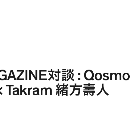
Projects
Expertise
People
Contact
JA
GAZINE
: Qosmo
対談
Takram
×
緒方壽人