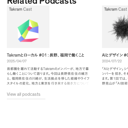
Related Podcasts
Takram
#01 :
AI
#
とローカル
長野
、
福岡で働くこと
とデザイン
2025/04/07
2024/07/22
Takram
AI
首都圏を離れて活動する
のメンバーが
、
地方で暮
「
とデザイン
」
シ
らし働くことについて語ります
。
今回は長野県在住の緒方
ンバーを招き
、
そ
1
と
、
福岡県在住の川崎が
、
生活拠点を移した経緯やライフ
ます
。
第
回では
、
AI
スタイルの変化
、
地方と東京を行き来する働き方について
野見山が
「
技術
Takram
4/18
- 20
AI
語りました
。
は
（
金
）
（
日
）
に太宰府天満
での
活用を切り
Fukuoka Art Book Fair
宮で開催される
に協賛しています
。
えているかを議論
View all podcasts
また有志メンバーでブース出展予定ですので
、
お気軽にお
https://fukuokaartbookfair.com/
立ち寄りください
。