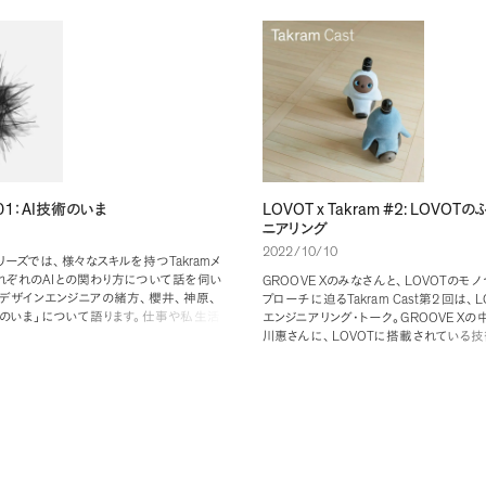
01
AI
LOVOT x Takram #2: LOVOT
：
技術のいま
の
ニアリング
2022/10/10
Takram
リーズでは
、
様々なスキルを持つ
メ
AI
れぞれの
との関わり方について話を伺い
GROOVE X
LOVOT
のみなさんと
、
のモノ
デザインエンジニアの緒方
、
櫻井
、
神原
、
Takram Cast
2
L
プローチに迫る
第
回は
、
のいま
」
について語ります
。
仕事や私生活
GROOVE X
エンジニアリング・トーク
。
の
AI
口に
、
の特性や仕組みをどのように捉
LOVOT
川惠さんに
、
に搭載されている技
します
。
ある想い
、
開発体制などについてうかがい