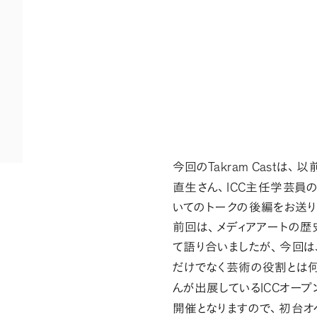
Takram Cast
今回の
は
、
以
ICC
直生さん
、
主任学芸員の
いてのトークの後編をお送り
前回は
、
メディアアートの歴
て語り合いましたが
、
今回は
だけでなく芸術の役割とは
ICC
んが出展している
オープ
開催となりますので
、
初台オ