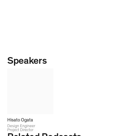
Speakers
Hisato Ogata
Design Engineer
Project Director