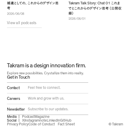
Takram Talk Story: Chat 01
補遺としての
、
これからのデザイン思
これま
考
でとこれからのデザイン思考
（
公開収
録
）
2026/06/08
2026/06/01
View all podcasts
Takram is a design innovation firm.
Explore new possibilities. Crystallize them into reality.
Get in Touch
Contact
Feel free to connect.
Careers
Work and grow with us.
Newsletter
Subscribe to our updates.
Media
Podcast
Magazine
Social
X
Instagram
note
LinkedIn
GitHub
Privacy Policy
Code of Conduct
Fact Sheet
© Takram