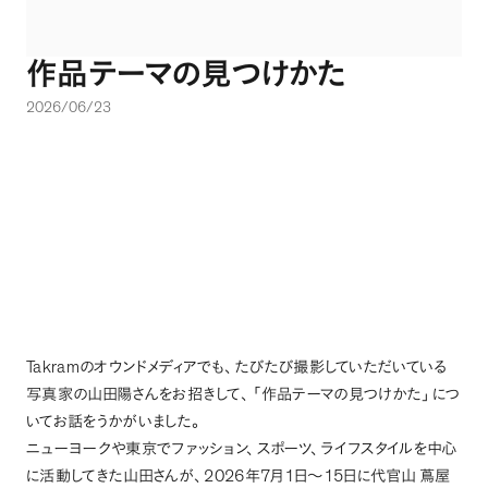
作品テーマの見つけかた
2026/06/23
Takram
のオウンドメディアでも
、
たびたび撮影していただいている
写真家の山田陽さんをお招きして
、
「
作品テーマの見つけかた
」
につ
いてお話をうかがいました
。
ニューヨークや東京でファッション
、
スポーツ
、
ライフスタイルを中心
2026
7
1
15
に活動してきた山田さんが
、
年
月
日～
日に代官山
蔦屋