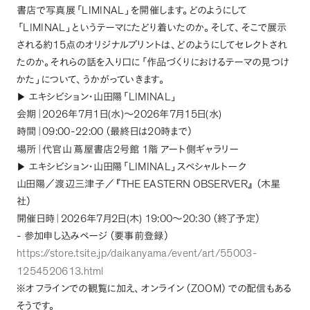
LIMINAL
書店で写真展
「
」
を開催します
。
どのようにして
LIMINAL
「
」
というテーマにたどり着いたのか
。
そして
、
そこで展示
15
される約
点のオリジナルプリントは
、
どのようにしてセレクトされ
たのか
。
それらの話を入り口に
「
作品づくりにおけるテーマの見つけ
かた
」
について
、
うかがっていきます
。
LIMINAL
▶︎
エキシビション・山田陽
「
」
2026
7
1
(
)
2026
7
15
(
)
会期｜
年
月
日
水
～
年
月
日
水
09:00-22:00
20
時間｜
（
最終日は
時まで
）
2
1
場所｜代官山
蔦屋書店
号館
階
アート側ギャラリー
LIMINAL
▶︎
エキシビション・山田陽
「
」
スペシャルトーク
THE EASTERN OBSERVER
山田陽／渡辺三津子／
『
』
（
木星
社
）
2026
7
2
(
) 19:00
20:30
開催日時｜
年
月
日
木
～
（
終了予定
）
-
参加申し込みページ
（
要事前登録
）
https://store.tsite.jp/daikanyama/event/art/55003-
1254520613.html
ZOOM
※オフラインでの観覧に加え
、
オンライン
（
）
での配信もある
そうです
。