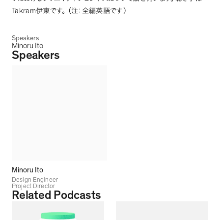
Takram
伊東です
。
（
注：全編英語です
）
Speakers
Minoru Ito
Speakers
Minoru Ito
Design Engineer
Project Director
Related Podcasts