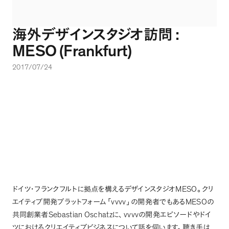
:
海外デザインスタジオ訪問
MESO (Frankfurt)
2017/07/24
MESO
ドイツ・フランクフルトに拠点を構えるデザインスタジオ
。
クリ
vvvv
MESO
エイティブ開発プラットフォーム
「
」
の開発者でもある
の
Sebastian Oschatz
vvvv
共同創業者
に
、
の開発エピソードやドイ
ツにおけるクリエイティブビジネスについて話を伺います
。
聴き手は