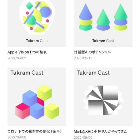
Apple Vision Pro
AI
の発表
対話型
のポテンシャル
2023/06/07
2023/05/15
Mark@XR
コロナ下での働き方の変化
（
後半
）
に小林さんがやってきた
2022/09/05
2022/09/05