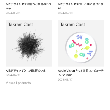
AI
#03
AI
#02
UI/UX
とデザイン
：創作と表現のこれ
とデザイン
：
に融けこむ
AI
から
2024/08/05
2024/07/29
AI
#01
AI
Apple Vision Pro
とデザイン
：
技術のいま
と空間コンピューテ
#02
ィング
2024/07/22
2024/06/17
View all podcasts