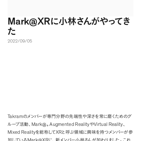
Mark@XR
に小林さんがやってき
た
2022/09/05
Takram
のメンバーが専門分野の先端性や深さを常に磨くためのグ
Mark@
Augmented Reality
Virtual Reality
ループ活動
、
。
や
、
Mixed Reality
XR
を総称して
と呼ぶ領域に興味を持つメンバーが参
Mark@XR
加している
に
、
新メンバー小林さんが加わりました
。
これ