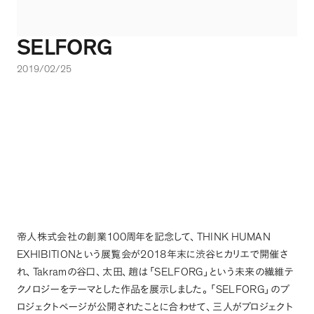
SELFORG
2019/02/25
100
THINK HUMAN
帝人株式会社の創業
周年を記念して
、
EXHIBITION
2018
という展覧会が
年末に渋谷ヒカリエで開催さ
Takram
SELFORG
れ
、
の谷口
、
太田
、
趙は
「
」
という未来の繊維テ
SELFORG
クノロジーをテーマとした作品を展示しました
。
「
」
のプ
ロジェクトページが公開されたことに合わせて
、
三人がプロジェクト