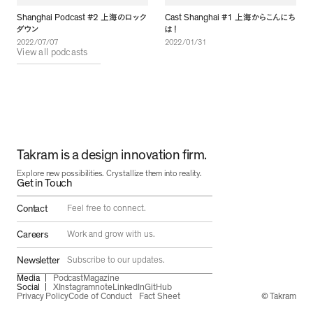
Shanghai Podcast #2
Cast Shanghai #1
上海のロック
上海からこんにち
ダウン
は
！
2022/07/07
2022/01/31
View all podcasts
Takram is a design innovation firm.
Explore new possibilities. Crystallize them into reality.
Get in Touch
Contact
Feel free to connect.
Careers
Work and grow with us.
Newsletter
Subscribe to our updates.
Media
Podcast
Magazine
Social
X
Instagram
note
LinkedIn
GitHub
Privacy Policy
Code of Conduct
Fact Sheet
© Takram