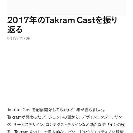
2017
Takram Cast
年の
を振り
返る
2017/12/25
Takram Cast
1
を配信開始してちょうど
年が経ちました
。
Takram
が関わったプロジェクトの話から
、
デザインエンジニアリン
グ
、
サービスデザイン
、
コンテクストデザインなど新たなデザインの役
Takram
割
、
メンバーの個人的なエピソードやクリエイティブな組織