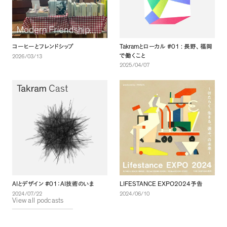
Takram
#01 :
コーヒーとフレンドシップ
とローカル
長野
、
福岡
で働くこと
2026/03/13
2025/04/07
AI
#01
AI
LIFESTANCE EXPO2024
とデザイン
：
技術のいま
予告
2024/07/22
2024/06/10
View all podcasts