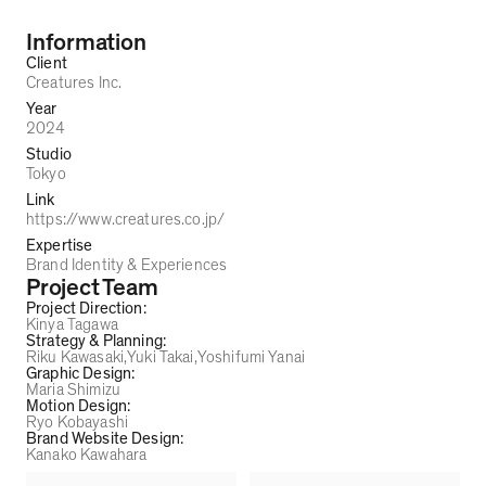
Information
Client
Creatures Inc.
Year
2024
Studio
Tokyo
Link
https://www.creatures.co.jp/
Expertise
Brand Identity & Experiences
Project Team
Project Direction
:
Kinya Tagawa
Strategy & Planning
:
Riku Kawasaki
Yuki Takai
Yoshifumi Yanai
Graphic Design
:
Maria Shimizu
Motion Design
:
Ryo Kobayashi
Brand Website Design
:
Kanako Kawahara