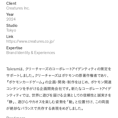
Client
Creatures Inc.
Year
2024
Studio
Tokyo
Link
https://www.creatures.co.jp/
Expertise
Brand Identity & Experiences
Takram
は
、
クリーチャーズのコーポレートアイデンティティの策定を
サポートしました
。
クリーチャーズはポケモンの原著作権者であり
、
『
ポケモンカードゲーム
』
の企画・開発・制作をはじめ
、
ポケモン関連
コンテンツを手がける企画開発会社です
。
新たなコーポレートアイデ
ンティティでは
、
世界に遊びを届ける企業としての信頼性と誠実さを
「
静
」
、
遊び心やカオスを楽しむ姿勢を
「
動
」
と位置付け
、
この両面
が絶妙なバランスで共存する表現をめざしました
。