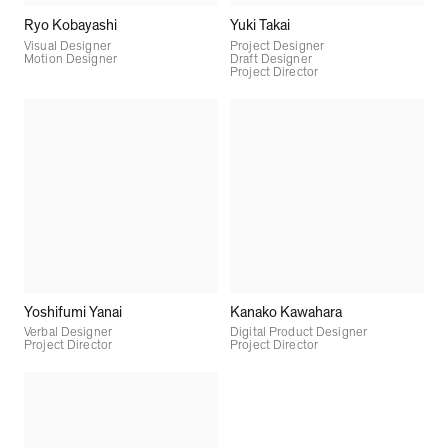
Ryo Kobayashi
Yuki Takai
Visual Designer
Project Designer
Motion Designer
Draft Designer
Project Director
Yoshifumi Yanai
Kanako Kawahara
Verbal Designer
Digital Product Designer
Project Director
Project Director