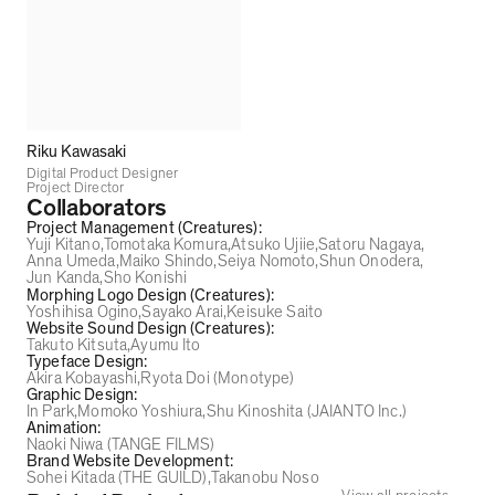
Riku Kawasaki
Digital Product Designer
Project Director
Collaborators
Project Management (Creatures)
:
Yuji Kitano
Tomotaka Komura
Atsuko Ujiie
Satoru Nagaya
Anna Umeda
Maiko Shindo
Seiya Nomoto
Shun Onodera
Jun Kanda
Sho Konishi
Morphing Logo Design (Creatures)
:
Yoshihisa Ogino
Sayako Arai
Keisuke Saito
Website Sound Design (Creatures)
:
Takuto Kitsuta
Ayumu Ito
Typeface Design
:
Akira Kobayashi
Ryota Doi (Monotype)
Graphic Design
:
In Park
Momoko Yoshiura
Shu Kinoshita (JAIANTO Inc.)
Animation
:
Naoki Niwa (TANGE FILMS)
Brand Website Development
:
Sohei Kitada (THE GUILD)
Takanobu Noso