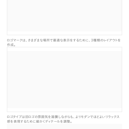
3
ロゴマークは
、
さまざまな場所で最適な表示をするために
、
種類のレイアウトを
作成
。
ロゴタイプは旧ロゴの雰囲気を踏襲しながらも
、
よりモダンでほどよいリラックス
感を表現するために細かくディテールを調整
。