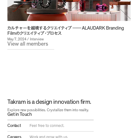
ALAUDARK Branding
カルチャーを越境するクリエイティブ
──
Film
のクリエイティブ・プロセス
May 7, 2024
/ Interview
View all members
Takram is a design innovation firm.
Explore new possibilities. Crystallize them into reality.
Get in Touch
Contact
Feel free to connect.
Careers
Work and grow with us.