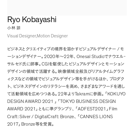
Ryo Kobayashi
小林 諒
Visual Designer
Motion Designer
/
ビジネスとクリエイティブの境界を溶かすビジュアルデザイナー
モ
2020
22
Onesal Studio
ーションデザイナー
。
年〜
年
、
でナウエル・
CGI
サルセド氏に師事
。
を駆使したビジュアルデザインとモーション
デザインの領域で活躍する
。
映像領域全般及びリアルタイムグラフ
ィクスなどの領域でビジュアルデザイン等を手がけるほか
、
プロダク
ト
、
ビジネスデザインのリテラシーを高め
、
さまざまなアワードを通し
22
Takram
KOKUYO
て活動領域を広めつつある
。
年より
に参画
。
「
DESIGN AWARD 2021
TOKYO BUSINESS DESIGN
」
「
AWARD 2021
ADFEST2021
Film
」
ともに準グランプリ
、
「
」
Craft: Silver / DigitalCraft: Bronze
CANNES LIONS
、
「
2017
Bronze
」
等を受賞
。