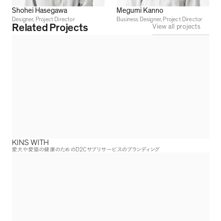
Shohei Hasegawa
Megumi Kanno
Designer, Project Director
Business Designer, Project Director
Related Projects
View all projects
KINS WITH
D2C
愛犬や愛猫の健康のための
サプリサービスのブランディング