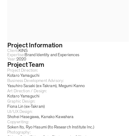
Project Information
Client:
KINS
Expertise:
Brand Identity and Experiences
Year:
2020
Project Team
Project Direction:
Kotaro Yamaguchi
Business Development Advisory:
Yasuhiro Sasaki (ex-Takram)
Megumi Kanno
Art Direction / Design:
Kotaro Yamaguchi
Graphic Design:
Fiona Lin (ex-Takram)
UI/UX Design:
Shohei Hasegawa
Kanako Kawahara
Copywriting:
Soken Ito, Ryo Hasumi (Ito Research Institute Inc.)
Photography: