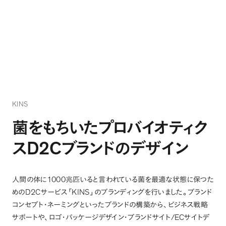
KINS
菌をもちいたプロバイオティク
D2C
ス
ブランドのデザイン
1000
人間の体に
兆匹いると言われている菌を最適な状態に保つた
D2C
KINS
めの
サービス
「
」
のブランディングを行いました
。
ブランド
コンセプト・ネーミングといったブランドの構築から
、
ビジネス戦略
/EC
サポートや
、
ロゴ・パッケージデザイン・ブランドサイト
サイトデ