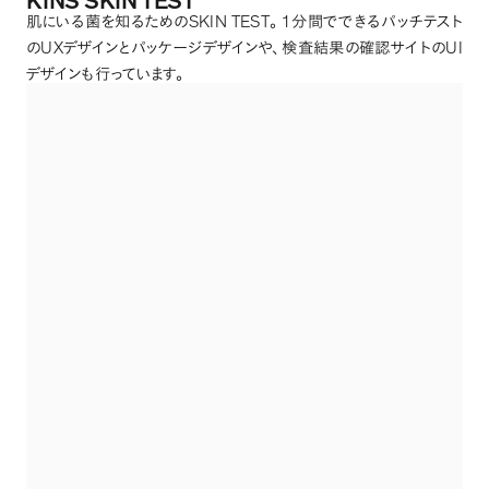
KINS SKIN TEST
SKIN TEST
1
肌にいる菌を知るための
。
分間でできるパッチテスト
UX
UI
の
デザインとパッケージデザインや
、
検査結果の確認サイトの
デザインも行っています
。