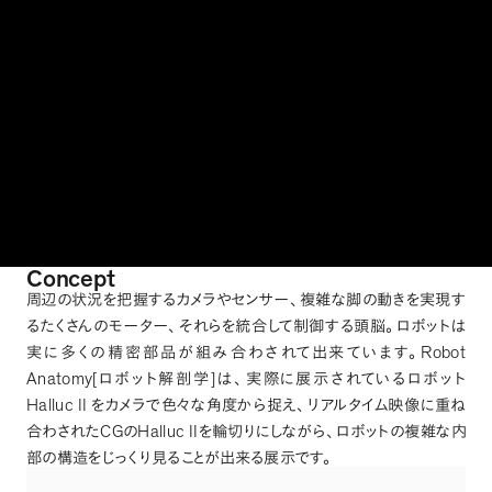
Concept
周辺の状況を把握するカメラやセンサー
、
複雑な脚の動きを実現す
るたくさんのモーター
、
それらを統合して制御する頭脳
。
ロボットは
Robot
実に多くの精密部品が組み合わされて出来ています
。
Anatomy[
]
ロボット解剖学
は
、
実際に展示されているロボット
Halluc II
をカメラで色々な角度から捉え
、
リアルタイム映像に重ね
CG
Halluc II
合わされた
の
を輪切りにしながら
、
ロボットの複雑な内
部の構造をじっくり見ることが出来る展示です
。