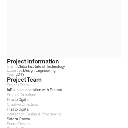
Project Information
Client:
Chiba Institute of Technology
Expertise:
Design Engineering
Year:
2017
Project Team
Project Team:
fuRo in collaboration with Takram
Project Direction:
Hisato Ogata
Creative Direction:
Hisato Ogata
Interaction Design & Programing:
Satoru Osawa
Sound Design: