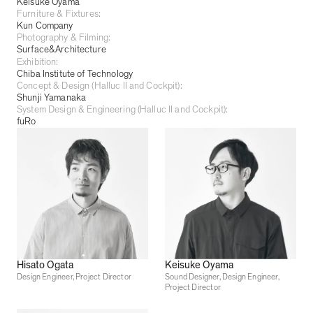
Keisuke Oyama
Furniture & Fixtures:
Kun Company
Photography & Filming:
Surface&Architecture
Exhibition:
Chiba Institute of Technology
Concept & Design (Halluc II and Cockpit):
Shunji Yamanaka
System Design & Engineering (Halluc II and Cockpit):
fuRo
Hisato Ogata
Keisuke Oyama
Design Engineer, Project Director
Sound Designer, Design Engineer,
Project Director