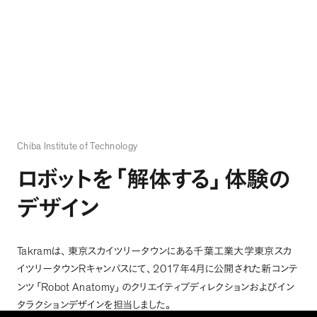
Chiba Institute of Technology
ロボットを
「
解体する
」
体験の
デザイン
Takram
は
、
東京スカイツリータウンにある千葉工業大学東京スカ
R
2017
4
イツリータウン
キャンパスにて
、
年
月に公開された新コンテ
Robot Anatomy
ンツ
「
」
のクリエイティブディレクションおよびイン
タラクションデザインを担当しました
。