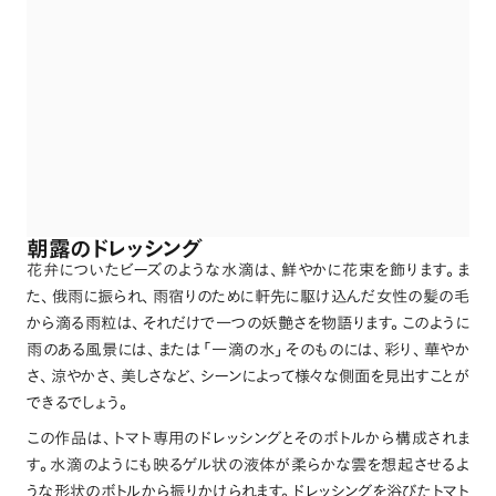
朝露のドレッシング
花弁についたビーズのような水滴は
、
鮮やかに花束を飾ります
。
ま
た
、
俄雨に振られ
、
雨宿りのために軒先に駆け込んだ女性の髪の毛
から滴る雨粒は
、
それだけで一つの妖艶さを物語ります
。
このように
雨のある風景には
、
または
「
一滴の水
」
そのものには
、
彩り
、
華やか
さ
、
涼やかさ
、
美しさなど
、
シーンによって様々な側面を見出すことが
できるでしょう
。
この作品は
、
トマト専用のドレッシングとそのボトルから構成されま
す
。
水滴のようにも映るゲル状の液体が柔らかな雲を想起させるよ
うな形状のボトルから振りかけられます
。
ドレッシングを浴びたトマト