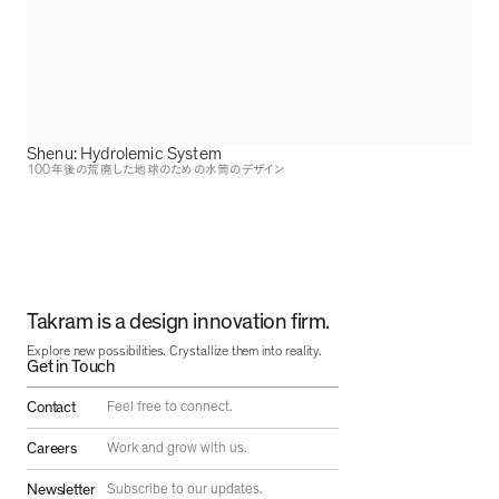
Shenu: Hydrolemic System
100
年後の荒廃した地球のための水筒のデザイン
Takram is a design innovation firm.
Explore new possibilities. Crystallize them into reality.
Get in Touch
Contact
Feel free to connect.
Careers
Work and grow with us.
Newsletter
Subscribe to our updates.