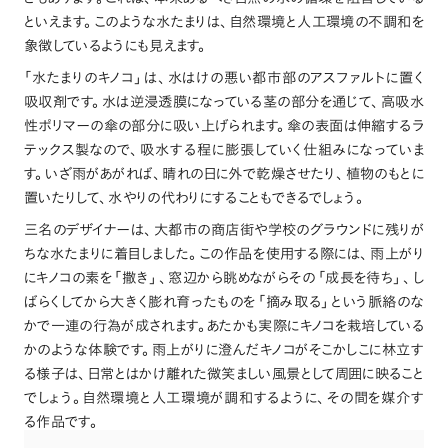
といえます
。
このような水たまりは
、
自然環境と人工環境の不調和を
象徴しているようにも見えます
。
「
水たまりのキノコ
」
は
、
水はけの悪い都市部のアスファルトに置く
吸収剤です
。
水は逆浸透膜になっている茎の部分を通じて
、
高吸水
性ポリマーの傘の部分に吸い上げられます
。
傘の表面は伸縮するラ
テックス製なので
、
吸水する程に膨張していく仕組みになっていま
す
。
いざ雨があがれば
、
晴れの日に外で乾燥させたり
、
植物のもとに
置いたりして
、
水やりの代わりにすることもできるでしょう
。
三名のデザイナーは
、
大都市の商店街や学校のグラウンドに残りが
ちな水たまりに着目しました
。
この作品を使用する際には
、
雨上がり
にキノコの素を
「
撒き
」
、
窓辺から眺めながらその
「
成長を待ち
」
、
し
ばらくしてから大きく膨れ育ったものを
「
摘み取る
」
という脈絡のな
かで一連の行為が成されます
。
あたかも実際にキノコを栽培している
かのような体験です
。
雨上がりに澄んだキノコがそこかしこに林立す
る様子は
、
日常とはかけ離れた微笑ましい風景として周囲に映ること
でしょう
。
自然環境と人工環境が調和するように
、
その間を媒介す
る作品です
。