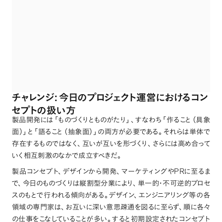
:
チャレンジ
今日のプロジェクト運営におけるコン
セプトの扱い方
製品開発には
「
ものづくりとものがたり
」
、
すなわち
「
作ること
（
具象
面
）」
と
「
語ること
（
抽象面
）」
の両方が必要である
。
それらは単体で
存在するものではなく
、
互いが互いを形づくり
、
さらには高め合って
いく相互刺激のなかで成立すべきだ
。
PR
製品コンセプト
、
デザインから開発
、
マーケティングや
に至るま
で
、
今日のものづくりは縦割型分業により
、
単一的・不可逆的プロセ
スのもとで行われる傾向がある
。
デザイン
、
エンジニアリング等の各
領域の専門家は
、
お互いに深い意思疎通を図るに至らず
、
順に各々
の仕事をこなしていることが多い
。
すると初期設定されたコンセプト