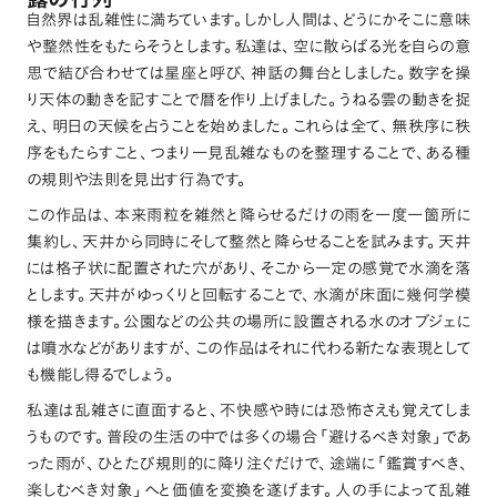
露の行列
自然界は乱雑性に満ちています
。
しかし人間は
、
どうにかそこに意味
や整然性をもたらそうとします
。
私達は
、
空に散らばる光を自らの意
思で結び合わせては星座と呼び
、
神話の舞台としました
。
数字を操
り天体の動きを記すことで暦を作り上げました
。
うねる雲の動きを捉
え
、
明日の天候を占うことを始めました
。
これらは全て
、
無秩序に秩
序をもたらすこと
、
つまり一見乱雑なものを整理することで
、
ある種
の規則や法則を見出す行為です
。
この作品は
、
本来雨粒を雑然と降らせるだけの雨を一度一箇所に
集約し
、
天井から同時にそして整然と降らせることを試みます
。
天井
には格子状に配置された穴があり
、
そこから一定の感覚で水滴を落
とします
。
天井がゆっくりと回転することで
、
水滴が床面に幾何学模
様を描きます
。
公園などの公共の場所に設置される水のオブジェに
は噴水などがありますが
、
この作品はそれに代わる新たな表現として
も機能し得るでしょう
。
私達は乱雑さに直面すると
、
不快感や時には恐怖さえも覚えてしま
うものです
。
普段の生活の中では多くの場合
「
避けるべき対象
」
であ
った雨が
、
ひとたび規則的に降り注ぐだけで
、
途端に
「
鑑賞すべき
、
楽しむべき対象
」
へと価値を変換を遂げます
。
人の手によって乱雑