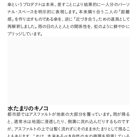
傘というプロダクトは本来
、
差すことにより結果的に一人分のパーソ
ナル・スペースを明示的に表現します
。
本来隣り合う二人の
「
距離
感
」
を作り出すものである傘を
、
逆に
「
近づき合う
」
ための道具として
再解釈しました
。
雨の日の人と人との関係性を
、
虹のように鮮やかに
ブリッジしています
。
水たまりのキノコ
都市部ではアスファルトが地表の大部分を覆っています
。
雨が降る
と
、
通常水は地面に浸透したり
、
側溝に流れ込んだりするものです
が
、
アスファルトの上では暫く流れずにそのまま水たまりとして残るこ
ともあります
。
これは
、
本来あるべき自然の水の循環を阻害している