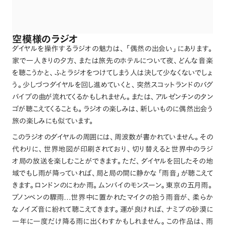
空模様のラジオ
ダイヤルを操作するラジオの魅力は
、
「
偶然の出会い
」
にあります
。
家で一人きりの夕方
、
または旅先のホテルについて夜
、
どんな音楽
を聴こうかと
、
ふとラジオをつけてしまう人は決して少なくないでしょ
う
。
少しづつダイヤルを回し進めていくと
、
突然スコットランドのバグ
パイプの曲が流れてくるかもしれません
。
または
、
アルゼンチンのタン
ゴが聴こえてくることも
。
ラジオの楽しみは
、
新しいものに偶然出会う
旅の楽しみにも似ています
。
このラジオのダイヤルの周囲には
、
周波数が書かれていません
。
その
代わりに
、
世界地図が印刷されており
、
切り替えると世界中のラジ
オ局の放送を楽しむことができます
。
ただ
、
ダイヤルを回したその地
域でもし雨が降っていれば
、
局と局の間に静かな
「
雨音
」
が聴こえて
きます
。
ロンドンのにわか雨
。
ムンバイのモンスーン
。
東京の五月雨
。
プノンペンの驟雨…世界中に置かれたマイクの拾う雨音が
、
柔らか
なノイズ音に紛れて聴こえてきます
。
運が良ければ
、
ナミブの砂漠に
一年に一度だけ降る雨に出くわすかもしれません
。
この作品は
、
雨