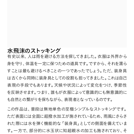
水飛沫のストッキング
有史以来
、
人は雨を避ける方法を探してきました
。
衣服は外界から
身を守り
、
体温を一定に保つための道具です
。
ですから
、
それを濡ら
すことは最も避けるべきことの一つであったでしょう
。
ただ
、
装身具
は古くから同時に装身具としての役割も担ってきました
。
これは自己
表現の手段でもあります
。
天候や状況によって変化をつけ
、
季節性
を反映させます
。
つまり
、
誰もが衣服によって意識的にも無意識的に
も自然との繋がりを保ちながら
、
表現者となっているのです
。
この作品は
、
普段は無地単色の至極シンプルなストッキングです
。
ただ表面には全面に超撥水加工が施されているため
、
雨風にさらさ
れた際には水を弾く機能的な
「
装身具
」
としての側面を備えていま
す
。
一方で
、
部分的に水玉状に知超親水の加工も施されており
、
そ