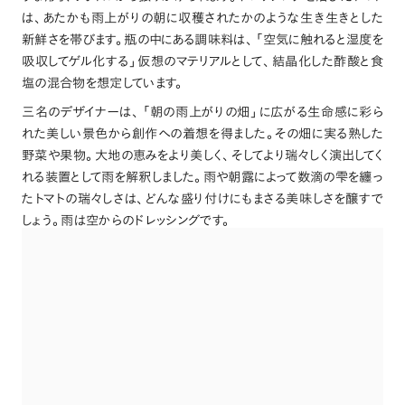
は
、
あたかも雨上がりの朝に収穫されたかのような生き生きとした
新鮮さを帯びます
。
瓶の中にある調味料は
、
「
空気に触れると湿度を
吸収してゲル化する
」
仮想のマテリアルとして
、
結晶化した酢酸と食
塩の混合物を想定しています
。
三名のデザイナーは
、
「
朝の雨上がりの畑
」
に広がる生命感に彩ら
れた美しい景色から創作への着想を得ました
。
その畑に実る熟した
野菜や果物
。
大地の恵みをより美しく
、
そしてより瑞々しく演出してく
れる装置として雨を解釈しました
。
雨や朝露によって数滴の雫を纏っ
たトマトの瑞々しさは
、
どんな盛り付けにもまさる美味しさを醸すで
しょう
。
雨は空からのドレッシングです
。