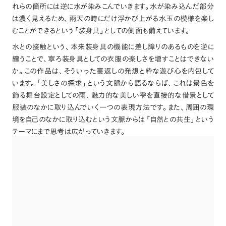
れらの箇所には逆に水が染みこんでいきます
。
水が染み込んだ部分
は濃く見えるため
、
雨天の時にだけ浮かび上がる水玉の模様を楽し
むことができるという
「
装身具
」
としての側面も備えています
。
水との接触という
、
本来装身具の機能に差し障りのあるものを逆に
纏うことで
、
寧ろ装身具としての衣服の楽しさを増すことはできない
か
。
この作品は
、
そういった裏返しの発想と粋な遊び心を内包して
います
。
「
美しさの探求
」
という文脈から語るならば
、
これは景色を
飾る舞台設定としての雨
、
魅力的な美しい雫を直接的な借景として
服装のなかに取り込んでいく一つの表現方法です
。
また
、
周囲の環
境を自己のなかに取り込むという文脈からは
「
自然との共生
」
という
テーマにまで思考は広がっていきます
。