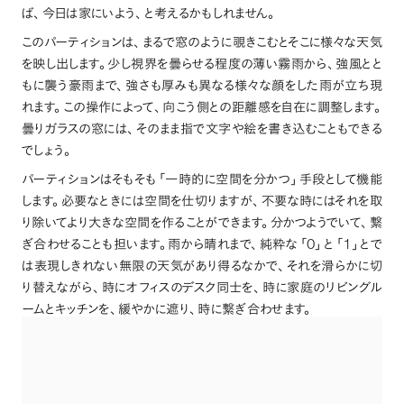
ば
、
今日は家にいよう
、
と考えるかもしれません
。
このパーティションは
、
まるで窓のように覗きこむとそこに様々な天気
を映し出します
。
少し視界を曇らせる程度の薄い霧雨から
、
強風とと
もに襲う豪雨まで
、
強さも厚みも異なる様々な顔をした雨が立ち現
れます
。
この操作によって
、
向こう側との距離感を自在に調整します
。
曇りガラスの窓には
、
そのまま指で文字や絵を書き込むこともできる
でしょう
。
パーティションはそもそも
「
一時的に空間を分かつ
」
手段として機能
します
。
必要なときには空間を仕切りますが
、
不要な時にはそれを取
り除いてより大きな空間を作ることができます
。
分かつようでいて
、
繋
0
1
ぎ合わせることも担います
。
雨から晴れまで
、
純粋な
「
」
と
「
」
とで
は表現しきれない無限の天気があり得るなかで
、
それを滑らかに切
り替えながら
、
時にオフィスのデスク同士を
、
時に家庭のリビングル
ームとキッチンを
、
緩やかに遮り
、
時に繋ぎ合わせます
。