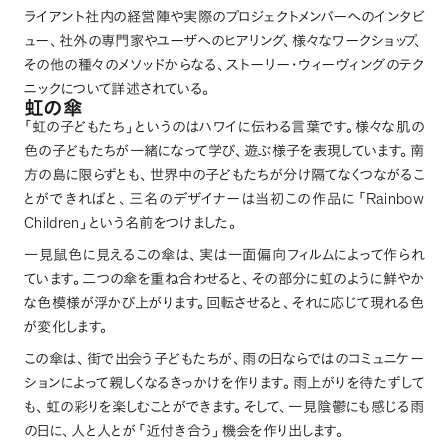
ライアント社内の経営陣や実際のプロジェクトメンバーへのインタビ
ュー
、
社外の専門家やユーザへのヒアリング
、
様々なワークショップ
、
その他の種々のメソッドからなる
、
ストーリー・ウィーヴィングのテク
ニックについて詳述されている
。
虹の傘
「
虹の子どもたち
」
というのはハワイに伝わる言葉です
。
様々な肌の
色の子どもたちが一緒になって学び
、
遊ぶ様子を表現しています
。
南
方の島に限らずとも
、
世界中の子どもたちが分け隔てなくつながるこ
Rainbow
とができればと
、
三名のデザイナーは当初この作品に
「
Children
」
という名前をつけました
。
一見鼠色に見えるこの傘は
、
実は一面偏向フィルムによって作られ
ています
。
二つの傘を重ね合わせると
、
その部分に虹のように鮮やか
な色模様が浮かび上がります
。
回転させると
、
それに応じて現れる色
が変化します
。
この傘は
、
街で出会う子どもたちが
、
雨の日ならではのコミュニケー
ションによって親しくなるきっかけを作ります
。
雨上がりを待たずして
も
、
虹の彩りを楽しむことができます
。
そして
、
一見陰鬱にも感じる雨
の日に
、
人と人とが
「
近付き合う
」
機会を作り出します
。