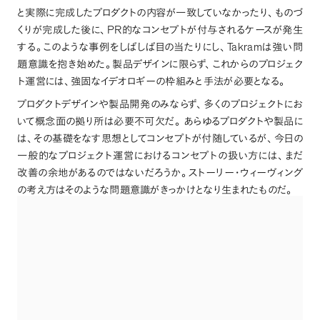
と実際に完成したプロダクトの内容が一致していなかったり
、
ものづ
PR
くりが完成した後に
、
的なコンセプトが付与されるケースが発生
Takram
する
。
このような事例をしばしば目の当たりにし
、
は強い問
題意識を抱き始めた
。
製品デザインに限らず
、
これからのプロジェク
ト運営には
、
強固なイデオロギーの枠組みと手法が必要となる
。
プロダクトデザインや製品開発のみならず
、
多くのプロジェクトにお
いて概念面の拠り所は必要不可欠だ
。
あらゆるプロダクトや製品に
は
、
その基礎をなす思想としてコンセプトが付随しているが
、
今日の
一般的なプロジェクト運営におけるコンセプトの扱い方には
、
まだ
改善の余地があるのではないだろうか
。
ストーリー・ウィーヴィング
の考え方はそのような問題意識がきっかけとなり生まれたものだ
。