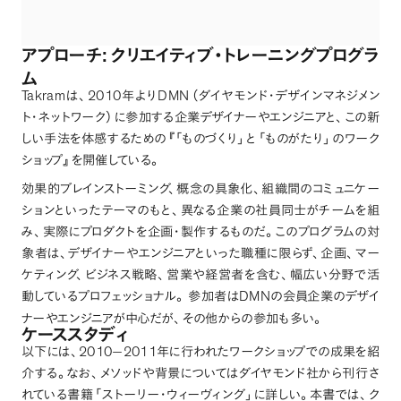
:
アプローチ
クリエイティブ・トレーニングプログラ
ム
Takram
2010
DMN
は
、
年より
（
ダイヤモンド・デザインマネジメン
ト・ネットワーク
）
に参加する企業デザイナーやエンジニアと
、
この新
しい手法を体感するための
『「
ものづくり
」
と
「
ものがたり
」
のワーク
ショップ
』
を開催している
。
効果的ブレインストーミング
、
概念の具象化
、
組織間のコミュニケー
ションといったテーマのもと
、
異なる企業の社員同士がチームを組
み
、
実際にプロダクトを企画・製作するものだ
。
このプログラムの対
象者は
、
デザイナーやエンジニアといった職種に限らず
、
企画
、
マー
ケティング
、
ビジネス戦略
、
営業や経営者を含む
、
幅広い分野で活
DMN
動しているプロフェッショナル
。
参加者は
の会員企業のデザイ
ナーやエンジニアが中心だが
、
その他からの参加も多い
。
ケーススタディ
2010
2011
以下には
、
−
年に行われたワークショップでの成果を紹
介する
。
なお
、
メソッドや背景についてはダイヤモンド社から刊行さ
れている書籍
「
ストーリー・ウィーヴィング
」
に詳しい
。
本書では
、
ク