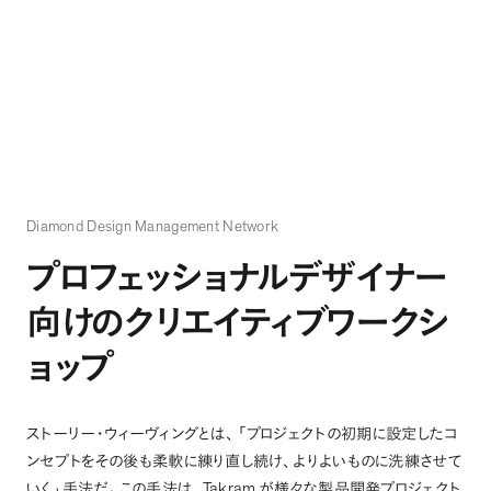
Diamond Design Management Network
プロフェッショナルデザイナー
向けのクリエイティブワークシ
ョップ
ストーリー・ウィーヴィングとは
、
「
プロジェクトの初期に設定したコ
ンセプトをその後も柔軟に練り直し続け
、
よりよいものに洗練させて
Takram
いく
」
手法だ
。
この手法は
、
が様々な製品開発プロジェクト