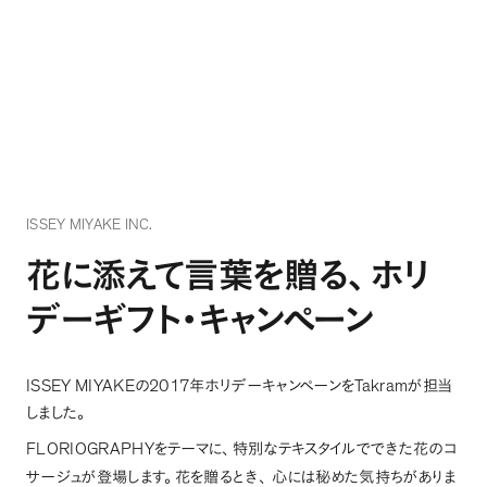
ISSEY MIYAKE INC.
花に添えて言葉を贈る
、
ホリ
デーギフト・キャンペーン
ISSEY MIYAKE
2017
Takram
の
年ホリデーキャンペーンを
が担当
しました
。
FLORIOGRAPHY
をテーマに
、
特別なテキスタイルでできた花のコ
サージュが登場します
。
花を贈るとき
、
心には秘めた気持ちがありま