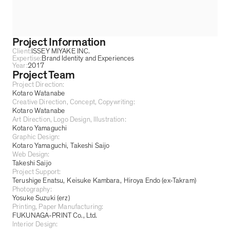
Project Information
Client:
ISSEY MIYAKE INC.
Expertise:
Brand Identity and Experiences
Year:
2017
Project Team
Project Direction:
Kotaro Watanabe
Creative Direction, Concept, Copywriting:
Kotaro Watanabe
Art Direction, Logo Design, Illustration:
Kotaro Yamaguchi
Graphic Design:
Kotaro Yamaguchi
Takeshi Saijo
Web Design:
Takeshi Saijo
Project Support:
Terushige Enatsu
Keisuke Kambara
Hiroya Endo (ex-Takram)
Photography:
Yosuke Suzuki (erz)
Printing, Paper Manufacturing:
FUKUNAGA-PRINT Co., Ltd.
Interior Design: