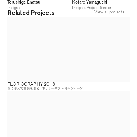
Terushige Enatsu
Kotaro Yamaguchi
Designer
Designer, Project Director
Related Projects
View all projects
FLORIOGRAPHY 2018
花に添えて言葉を贈る
、
ホリデーギフト・キャンペーン