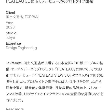
PLATEAU 3D
都市モデルビューアのプロトタイプ開発
Client
, TOPPAN
国土交通省
Year
2023
Studio
Tokyo
Expertise
Design Engineering
Takram
3D
は
、
国土交通省が主導する日本全国の
都市モデルの整
PLATEAU
3D
備・オープンデータ化プロジェクト
「
」
において
、
その
PLATEAU VIEW 3.0
都市モデルビューア
「
」
のプロトタイプ開発を
担当しました
。
プロジェクトの進行中にはリポジトリを公開しながら
開発を進め
、
新機能の体験設計
、
視覚表現の品質向上
、
パフォー
UI
マンス改善
、
デザインとインタラクションの全面的な見直しなどを
行いました
。
Read more