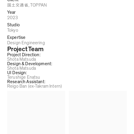
, TOPPAN
国土交通省
Year
2023
Studio
Tokyo
Expertise
Design Engineering
Project Team
Project Direction
:
Shota Matsuda
Design & Development
:
Shota Matsuda
UI Design
:
Terushige Enatsu
Research Assistant
:
Reigo Ban (ex-Takram Intern)