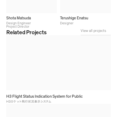
Shota Matsuda
Terushige Enatsu
Design Engineer
Designer
Project Director
View all projects
Related Projects
H3 Flight Status Indication System for Public
H3
ロケット飛行状況表示システム