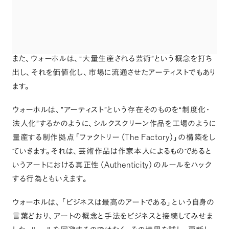
また
、
ウォーホルは
、
“大量生産される芸術”という概念を打ち
出し
、
それを価値化し
、
市場に流通させたアーティストでもあり
ます
。
ウォーホルは
、
”アーティスト”という存在そのものを“制度化・
法人化”するかのように
、
シルクスクリーン作品を工場のように
The Factory
量産する制作拠点
「
ファクトリー
（
）」
の構築をし
ていきます
。
それは
、
芸術作品は作家本人によるものであると
Authenticity
いうアートにおける真正性
（
）
のルールをハック
する行為ともいえます
。
ウォーホルは
、
「
ビジネスは最高のアートである
」
という自身の
言葉どおり
、
アートの概念と手法をビジネスと接続してみせま