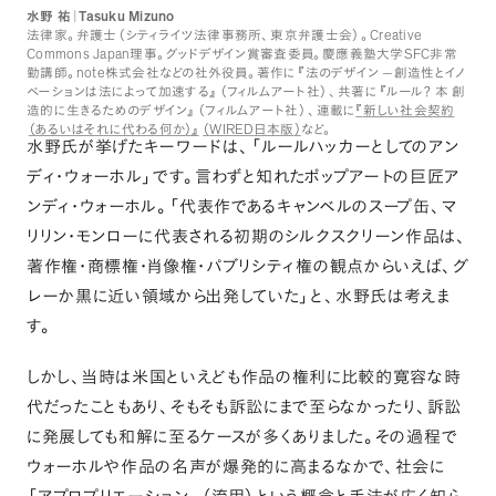
Tasuku Mizuno
水野
祐｜
Creative
法律家
。
弁護士
（
シティライツ法律事務所
、
東京弁護士会
）
。
Commons Japan
SFC
理事
。
グッドデザイン賞審査委員
。
慶應義塾大学
非常
note
勤講師
。
株式会社などの社外役員
。
著作に
『
法のデザイン
−創造性とイノ
ベーションは法によって加速する
』
（
フィルムアート社
）
、
共著に
『
ルール
？
本
創
造的に生きるためのデザイン
』
（
フィルムアート社
）
、
連載に
『
新しい社会契約
WIRED
（
あるいはそれに代わる何か
）』
（
日本版
）
など
。
水野氏が挙げたキーワードは
、
「
ルールハッカーとしてのアン
ディ・ウォーホル
」
です
。
言わずと知れたポップアートの巨匠ア
ンディ・ウォーホル
。
「
代表作であるキャンベルのスープ缶
、
マ
リリン・モンローに代表される初期のシルクスクリーン作品は
、
著作権・商標権・肖像権・パブリシティ権の観点からいえば
、
グ
レーか黒に近い領域から出発していた
」
と
、
水野氏は考えま
す
。
しかし
、
当時は米国といえども作品の権利に比較的寛容な時
代だったこともあり
、
そもそも訴訟にまで至らなかったり
、
訴訟
に発展しても和解に至るケースが多くありました
。
その過程で
ウォーホルや作品の名声が爆発的に高まるなかで
、
社会に