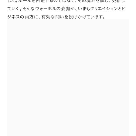
した
。
ルールを回避するのではなく
、
その境界を試し
、
更新し
ていく
。
そんなウォーホルの姿勢が
、
いまもクリエイションとビ
ジネスの両方に
、
有効な問いを投げかけています
。