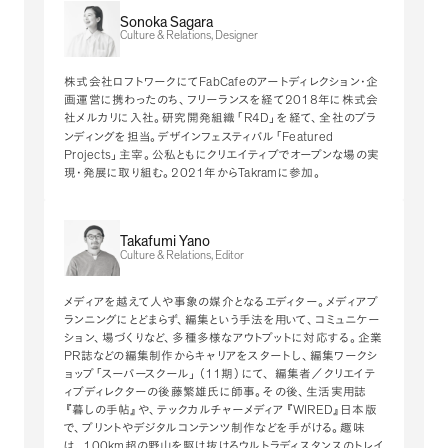
Sonoka Sagara
Culture & Relations, Designer
FabCafe
株式会社ロフトワークにて
のアートディレクション・企
2018
画運営に携わったのち
、
フリーランスを経て
年に株式会
R4D
社メルカリに入社
。
研究開発組織
「
」
を経て
、
全社のブラ
Featured
ンディングを担当
。
デザインフェスティバル
「
Projects
」
主宰
。
公私ともにクリエイティブでオープンな場の実
2021
Takram
現・発展に取り組む
。
年から
に参加
。
Takafumi Yano
Culture & Relations, Editor
メディアを越えて人や事象の媒介となるエディター
。
メディアプ
ランニングにとどまらず
、
編集という手法を用いて
、
コミュニケー
ション
、
場づくりなど
、
多種多様なアウトプットに対応する
。
企業
PR
誌などの編集制作からキャリアをスタートし
、
編集ワークシ
11
ョップ
「
スーパースクール
」
（
期
）
にて
、
編集者／クリエイテ
ィブディレクターの後藤繁雄氏に師事
。
その後
、
生活実用誌
WIRED
『
暮しの手帖
』
や
、
テックカルチャーメディア
『
』
日本版
で
、
プリントやデジタルコンテンツ制作などを手がける
。
趣味
100km
は
、
超の野山を駆け抜けるウルトラディスタンスのトレイ