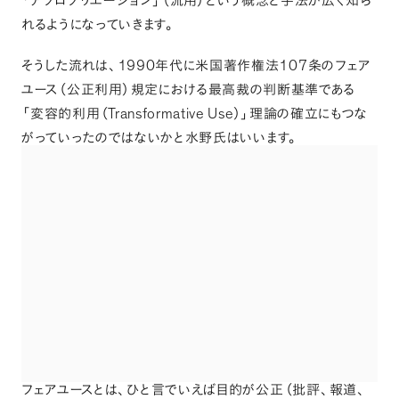
「
アプロプリエーション
」
（
流用
）
という概念と手法が広く知ら
れるようになっていきます
。
1990
107
そうした流れは
、
年代に米国著作権法
条のフェア
ユース
（
公正利用
）
規定における最高裁の判断基準である
Transformative Use
「
変容的利用
（
）」
理論の確立にもつな
がっていったのではないかと水野氏はいいます
。
フェアユースとは
、
ひと言でいえば目的が公正
（
批評
、
報道
、