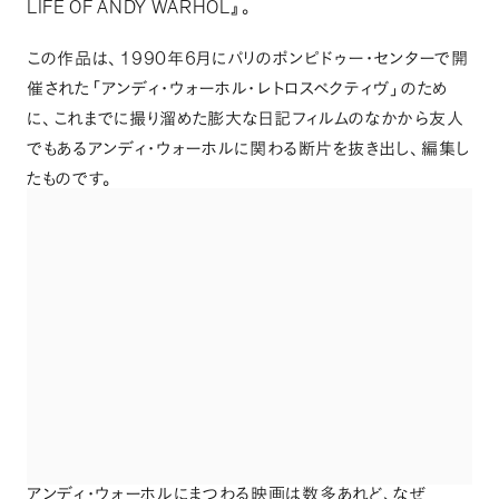
LIFE OF ANDY WARHOL
』
。
1990
6
この作品は
、
年
月にパリのポンピドゥー・センターで開
催された
「
アンディ・ウォーホル・レトロスペクティヴ
」
のため
に
、
これまでに撮り溜めた膨大な日記フィルムのなかから友人
でもあるアンディ・ウォーホルに関わる断片を抜き出し
、
編集し
たものです
。
アンディ・ウォーホルにまつわる映画は数多あれど
、
なぜ