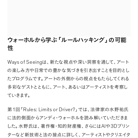
ウォーホルから学ぶ
「
ルールハッキング
」
の可能
性
Ways of Seeing
は
、
新たな視点や深い洞察を通して
、
アート
の楽しみ方や日常での豊かな気づきを引き出すことを目的とし
たプログラムです
。
アートの外側からの視点をもたらしてくれる
多彩なゲストとともに
、
アート
、
あるいはアーティストを考察し
ていきます
。
1
Rules: Limits or Driver?
第
回
「
」
では
、
法律家の水野祐氏
に法的側面からアンディ・ウォーホルを読み解いていただきま
AI
3D
した
。
水野氏は
、
著作権・知的財産権
、
さらには
や
プリン
ターなど新技術と法の接点に詳しく
、
アーティストやクリエイタ