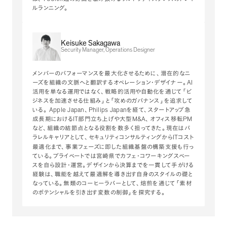
ルランニング
。
Keisuke Sakagawa
Security Manager, Operations Designer
メンバーのパフォーマンスを最大化させるために
、
潜在的なニ
AI
ーズを組織の文脈へと翻訳するオペレーション・デザイナー
。
活用を単なる運用ではなく
、
戦略的活用や自動化を通じて
「
ビ
ジネスを加速させる仕組み
」
と
「
攻めのガバナンス
」
を追求して
Apple Japan
Philips Japan
いる
。
、
を経て
、
スタートアップ急
IT
M&A
PM
成長期における
部門立ち上げや大型
、
オフィス移転
など
、
組織の結節点となる役割を数多く担ってきた
。
現在はパ
IT
ラレルキャリアとして
、
セキュリティコンサルティングから
コスト
最適化まで
、
事業フェーズに即した組織基盤の構築支援も行っ
ている
。
プライベートでは宮崎県でカフェ・コワーキングスペー
スを自ら設計・運営
。
デザインから決算までを一貫して手がける
経験は
、
職能を越えて最適解を導き出す自身のスタイルの礎と
なっている
。
無類のコーヒーラバーとして
、
焙煎を通じて
「
素材
のポテンシャルを引き出す変数の制御
」
を探究する
。