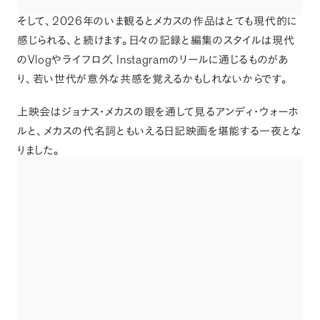
2026
そして
、
年のいま観るとメカスの作品はとても現代的に
感じられる
、
と続けます
。
日々の記録と編集のスタイルは現代
Vlog
Instagram
の
やライフログ
、
のリールに通じるものがあ
り
、
若い世代が意外な共感を覚えるかもしれないからです
。
上映会はジョナス・メカスの眼を通して見るアンディ・ウォーホ
ルと
、
メカスの代名詞ともいえる日記映画を堪能する一夜とな
りました
。