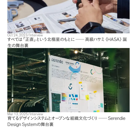
Oct 24, 2023
/
Interview
HASA
すべては
「
正直
」
という北極星のもとに
──
高級ハサミ
〈
〉
誕
生の舞台裏
Mar 13, 2025
/
Interview
Serendie
育てるデザインシステムとオープンな組織文化づくり
──
Design System
の舞台裏