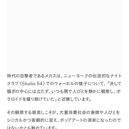
時代の目撃者であるメカスは
、
ニューヨークの伝説的なナイト
Studio 54
クラブ
〈
〉
でのウォーホルの様子について
、
「
決して
騒ぎの中心には立たず
、
いつも隅で人びとを静かに観察し
、
ポ
ラロイドを撮り続けていた
」
と述懐しています
。
その観察する眼差しこそが
、
大量消費社会の象徴や人びとを
シニカルかつ客観的に捉え
、
ポップアートの源泉になったので
はないかとも触れています
。