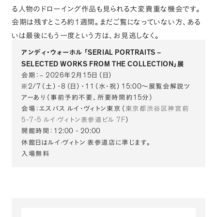
る人物のドローイング作品も見られる大変貴重な機会です
。
1
会期は残すところ約
週間
。
まだご覧になっていない方
、
ある
いは最後にもう一度という方は
、
お見逃しなく
。
SERIAL PORTRAITS
アンディ･ウォーホル
｢
–
SELECTED WORKS FROM THE COLLECTION
｣展
2026
2
15
会期：–
年
月
日
（
日
）
2/7
8
11
15:00
※
（
土
）
・
（
日
）
・
（
水･祝
）
～展覧会解説ツ
15
アーあり
（
事前予約不要
、
所要時間約
分
）
会場：エスパス
ルイ･ヴィトン東京
（
東京都渋谷区神宮前
5-7-5
7F
ルイ·ヴィトン表参道ビル
）
12:00 - 20:00
開館時間：
休館日はルイ·ヴィトン
表参道店に準じます
。
入場無料