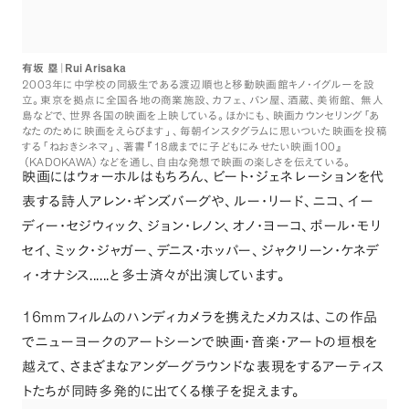
Rui Arisaka
​有坂
塁｜
2003
年に中学校の同級生である渡辺順也と移動映画館キノ・イグルーを設
立
。
東京を拠点に全国各地の商業施設
、
カフェ
、
パン屋
、
酒蔵
、
美術館
、
無人
島などで
、
世界各国の映画を上映している
。
ほかにも
、
映画カウンセリング
「
あ
なたのために映画をえらびます
」
、
毎朝インスタグラムに思いついた映画を投稿
18
100
する
「
ねおきシネマ
」
、
著書
『
歳までに子どもにみせたい映画
』
KADOKAWA
（
）
などを通し
、
自由な発想で映画の楽しさを伝えている
。
映画にはウォーホルはもちろん
、
ビート・ジェネレーションを代
表する詩人アレン・ギンズバーグや
、
ルー・リード
、
ニコ
、
イー
ディー・セジウィック
、
ジョン・レノン
、
オノ・ヨーコ
、
ポール・モリ
セイ
、
ミック・ジャガー
、
デニス・ホッパー
、
ジャクリーン・ケネデ
......
ィ・オナシス
と多士済々が出演しています
。
16mm
フィルムのハンディカメラを携えたメカスは
、
この作品
でニューヨークのアートシーンで映画・音楽・アートの垣根を
越えて
、
さまざまなアンダーグラウンドな表現をするアーティス
トたちが同時多発的に出てくる様子を捉えます
。