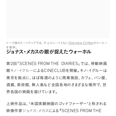
Overview Coffee
トーク後のミートアップでは
、
チョコレートともに
のコーヒー
を提供
。
ジョナス・メカスの眼が捉えたウォーホル
2
SCENES FROM THE
DIARIES
第
回
「
」
では
、
移動映画
CINECLUB
館
キノ・イグルー
による
を開催
。
キノ・イグルーは
東京を拠点に
、
ほぼ毎週のように商業施設
、
カフェ
、
パン屋
、
酒蔵
、
美術館
、
無人島など全国各地のさまざまな場所で
、
世
界各国の映画を届けています
。
上映作品は
、
“米国実験映画のゴッドファーザー”と称される
SCENES FROM THE
映像作家
ジョナス・メカス
による
『