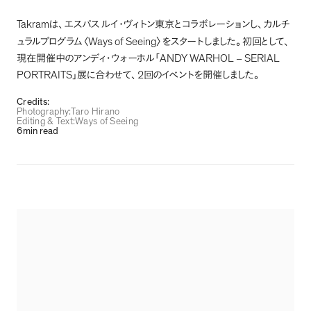
Takram
は
、
エスパス
ルイ･ヴィトン東京とコラボレーションし
、
カルチ
Ways of Seeing
ュラルプログラム
〈
〉
をスタートしました
。
初回として
、
ANDY WARHOL
SERIAL
現在開催中の
アンディ・ウォーホル｢
–
PORTRAITS
2
｣展
に合わせて
、
回のイベントを開催しました
。
Credits:
Photography
:
Taro Hirano
Editing & Text
:
Ways of Seeing
6
min read