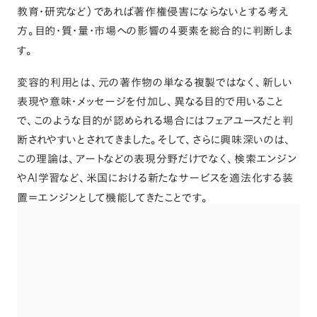
教育・研究など
）
であれば著作権侵害にならないとする考え
4
方
。
目的・質・量・市場への影響の
要素を総合的に判断しま
す
。
変容的利用とは
、
元の著作物の単なる複製ではなく
、
新しい
表現や意味・メッセージを付加し
、
異なる目的で用いること
で
、
このような目的が認められる場合にはフェアユースだと判
断されやすいとされてきました
。
そして
、
さらに興味深いのは
、
この理論は
、
アートなどの表現分野だけでなく
、
検索エンジン
AI
や
学習など
、
米国における新たなサービスを適法化する装
置＝エンジンとして機能してきたことです
。