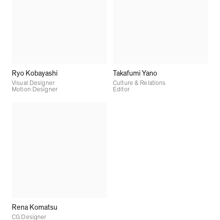
Ryo Kobayashi
Takafumi Yano
Visual Designer
Culture & Relations
Motion Designer
Editor
Rena Komatsu
CG Designer