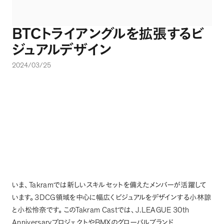
BTC
トライアングルを拡張するビ
ジュアルデザイン
2024/03/25
Takram
いま
、
では新しいスキルセットを備えたメンバーが活躍して
3DCG
います
。
領域を中心に幅広くビジュアルをデザインする小林諒
Takram Cast
J.LEAGUE 30th
と小松怜奈です
。
この
では
、
Anniversary
BMX
プロジェクトや
のグローバルブランド