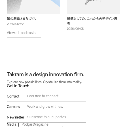
知の創造とまちづくり
補遺としての
、
これからのデザイン思
考
2026/06/22
2026/06/08
View all podcasts
Takram is a design innovation firm.
Explore new possibilities. Crystallize them into reality.
Get in Touch
Contact
Feel free to connect.
Careers
Work and grow with us.
Newsletter
Subscribe to our updates.
Media
Podcast
Magazine